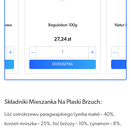
zechowa
Regulobon 100g
Natur Pl
27,24 zł
DO KOSZYKA
Składniki Mieszanka Na Płaski Brzuch:
Liść ostrokrzewu paragwajskiego (yerba mate) – 40%,
korzeń mniszka – 25%, liść brzozy – 10%, cynamon – 8%,