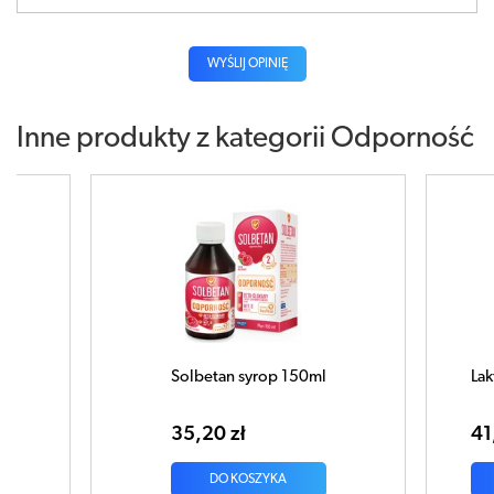
WYŚLIJ OPINIĘ
Inne produkty z kategorii
Odporność
Solbetan syrop 150ml
Laktistim x 30 tablet
35,20 zł
41,11 zł
DO KOSZYKA
DO KOSZYK