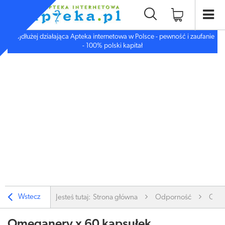
Najdłużej działająca Apteka internetowa w Polsce - pewność i zaufanie
- 100% polski kapitał
Wstecz
Jesteś tutaj:
Strona główna
Odporność
Omeg
Omeganerv x 60 kapsułek