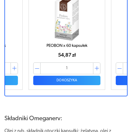
ek
PEOBON x 60 kapsułek
ACE
54,87 zł
DO KOSZYKA
Składniki Omeganerv:
Olej z ryb, składnik otoczki kapsułki: żelatyna, olej z