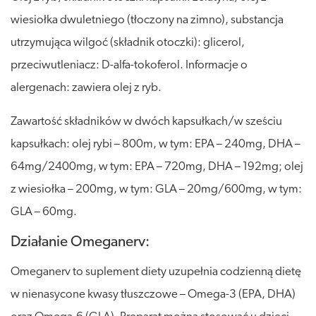
wiesiołka dwuletniego (tłoczony na zimno), substancja
utrzymująca wilgoć (składnik otoczki): glicerol,
przeciwutleniacz: D-alfa-tokoferol. Informacje o
alergenach: zawiera olej z ryb.
Zawartość składników w dwóch kapsułkach/w sześciu
kapsułkach: olej rybi – 800m, w tym: EPA – 240mg, DHA –
64mg/2400mg, w tym: EPA – 720mg, DHA – 192mg; olej
z wiesiołka – 200mg, w tym: GLA – 20mg/600mg, w tym:
GLA – 60mg.
Działanie Omeganerv:
Omeganerv to suplement diety uzupełnia codzienną dietę
w nienasycone kwasy tłuszczowe – Omega-3 (EPA, DHA)