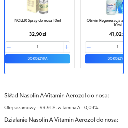
0ml
Otrivin Regeneracja aerozol do nosa
Azelastin 
10ml
41,02 zł
DO KOSZYKA
Skład Nasolin A-Vitamin Aerozol do nosa:
Olej sezamowy – 99,91%, witamina A – 0,09%.
Działanie Nasolin A-Vitamin Aerozol do nosa: