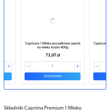
00g
Capricare 1 Mleko początkowe oparte
Capricare 
na mleku kozim 400g
m
73,07 zł
DO KOSZYKA
Składniki Caprima Premium 1 Mleko