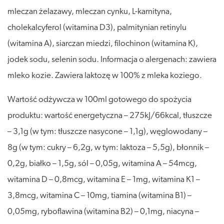
mleczan żelazawy, mleczan cynku, L-karnityna,
cholekalcyferol (witamina D3), palmitynian retinylu
(witamina A), siarczan miedzi, filochinon (witamina K),
jodek sodu, selenin sodu. Informacja o alergenach: zawiera
mleko kozie. Zawiera laktozę w 100% z mleka koziego.
Wartość odżywcza w 100ml gotowego do spożycia
produktu: wartość energetyczna – 275kJ/66kcal, tłuszcze
– 3,1g (w tym: tłuszcze nasycone – 1,1g), węglowodany –
8g (w tym: cukry – 6,2g, w tym: laktoza – 5,5g), błonnik –
0,2g, białko – 1,5g, sól – 0,05g, witamina A – 54mcg,
witamina D – 0,8mcg, witamina E – 1mg, witamina K1 –
3,8mcg, witamina C – 10mg, tiamina (witamina B1) –
0,05mg, ryboflawina (witamina B2) – 0,1mg, niacyna –