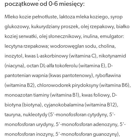
początkowe od 0-6 miesięcy:
Mleko kozie pełnotłuste, laktoza mleka koziego, syrop
glukozowy, kukurydziany proszek, olej rzepakowy, białko
koziej serwatki, olej słonecznikowy, inulina, emulgator:
lecytyna rzepakowa; wodorowęglan sodu, cholina,
inozytol, kwas L-askorbinowy (witamina C), nikotynamid
(niacyna), octan DL-alfa tokoferolu (witamina E), D-
pantotenian wapnia (kwas pantotenowy), ryboflawina
(witamina B2), chlorowodorek pirydoksyny (witamina B6),
monoazotan tiaminy (witamina B1), kwas foliowy, D-
biotyna (biotyna), cyjanokobalamina (witamina B12),
tauryna, nukleotydy (5'-monofosforan cytydyny, 5'-
monofosforan urydyny, 5'-monofosforan adenozyny, 5'-
monofosforan inozyny, 5'-monofosforan guanozyny),