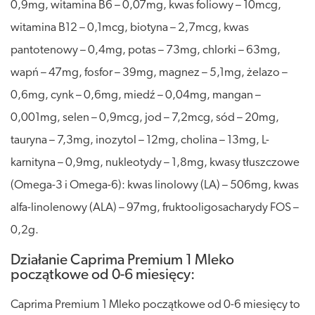
0,9mg, witamina B6 – 0,07mg, kwas foliowy – 10mcg,
witamina B12 – 0,1mcg, biotyna – 2,7mcg, kwas
pantotenowy – 0,4mg, potas – 73mg, chlorki – 63mg,
wapń – 47mg, fosfor – 39mg, magnez – 5,1mg, żelazo –
0,6mg, cynk – 0,6mg, miedź – 0,04mg, mangan –
0,001mg, selen – 0,9mcg, jod – 7,2mcg, sód – 20mg,
tauryna – 7,3mg, inozytol – 12mg, cholina – 13mg, L-
karnityna – 0,9mg, nukleotydy – 1,8mg, kwasy tłuszczowe
(Omega-3 i Omega-6): kwas linolowy (LA) – 506mg, kwas
alfa-linolenowy (ALA) – 97mg, fruktooligosacharydy FOS –
0,2g.
Działanie Caprima Premium 1 Mleko
początkowe od 0-6 miesięcy:
Caprima Premium 1 Mleko początkowe od 0-6 miesięcy to