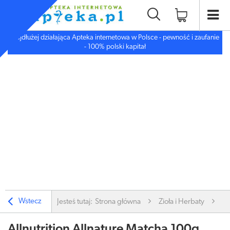
Najdłużej działająca Apteka internetowa w Polsce - pewność i zaufanie
- 100% polski kapitał
Wstecz
Jesteś tutaj:
Strona główna
Zioła i Herbaty
Al
Allnutrition Allnature Matcha 100g