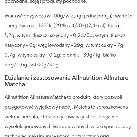
pochodne, soję i produkty pochodne.
Wartość odżywcza w 100g/w 2,5g (jedna porcja): wartość
energetyczna – 1231kJ (294kcal)/31kJ (7,4kcal), tłuszcz –
1,2g, w tym: tłuszcz nasycony – 0,2g/0g, w tym: tłuszcz
nasycony – 0g; węglowodany – 29g, w tym: cukry – 7g,
0,7g, w tym: cukry – 0,2g; błonnik – 39g/1g, białko –
23g/0,6g, sól <0g/<0g.
Działanie i zastosowanie Allnutrition Allnature
Matcha:
Allnutrition Allnature Matcha to produkt, który pozwoli
przygotować wyjątkowy napój. Matcha to sproszkowana
zielona herbata, która pozyskiwana jest ze specjalnie
wyselekcjonowanych liści uprawianych w taki sposób, aby
zachować maksimum wartości odżywczych oraz