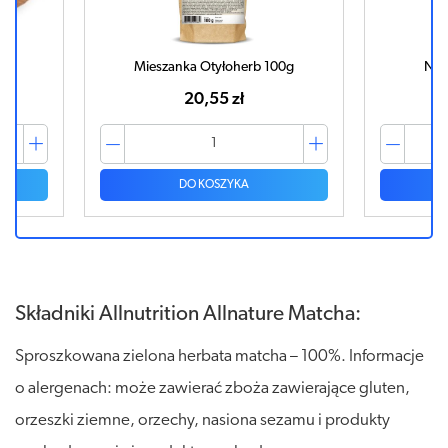
Mieszanka Otyłoherb 100g
NOR
20,55 zł
DO KOSZYKA
Składniki Allnutrition Allnature Matcha:
Sproszkowana zielona herbata matcha – 100%. Informacje
o alergenach: może zawierać zboża zawierające gluten,
orzeszki ziemne, orzechy, nasiona sezamu i produkty