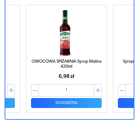
OWOCOWA SPIŻARNIA Syrop Malina
Syrop Ar
420ml
6,98 zł
DO KOSZYKA