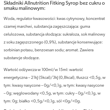
Składniki Allnutrition Fitking Syrop bez cukru o
smaku malinowym:
Woda, regulator kwasowości: kwas cytrynowy, koncentrat
czarnej marchwi, substancja zagęszczająca: guma
celulozowa, substancja słodząca: sukraloza, sok malinowy
z soku zagęszczonego (0,9%), substancje konserwujące:
sorbinian potasu, benzoesan sodu; aromat. Zawiera
substancje słodzące.
Wartość odżywcza w 100ml/w 15ml: wartość
energetyczna – 21kJ (5kcal)/3kJ (0,8kcal), tłuszcz <0,5g, w
tym: kwasy nasycone – 0g/<0,1g, w tym: kwasy nasycone
– 0g; węglowodany <0,5g, w tym: cukry – 0g/<0,1g, w
tym: 0g; białko <0,5g/<0,1g, sól <0g/<0g.