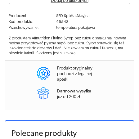
Dodaj do ulubionych
Producent:
SFD Spółka Akcyjna
Kod produktu:
46548
Przechowywanie:
temperatura pokojowa
Z produktem Allnutrition Fitking Syrop bez cukru o smaku malinowym
można przygotować pyszny napój bez cukru. Syrop sprawdzi się też
jako dodatek do deserów i dań. Nie zawiera on cukru i tłuszczu, ma
niewiele kalorii. Słodzony jest sukralozą.
Produkt oryginalny
pochodzi z legalnej
apteki
Darmowa wysyłka
już od 200 zł
Polecane produkty