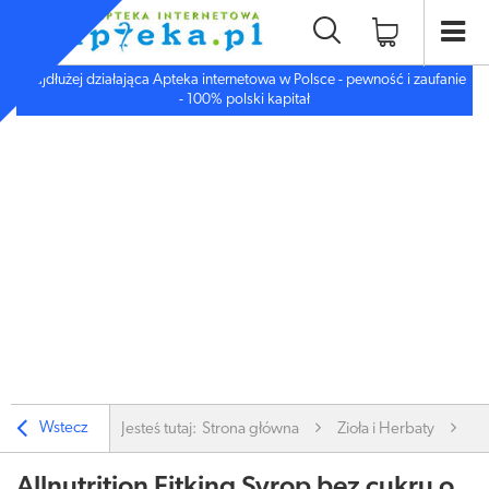
Najdłużej działająca Apteka internetowa w Polsce - pewność i zaufanie
- 100% polski kapitał
Wstecz
Jesteś tutaj:
Strona główna
Zioła i Herbaty
Sy
Allnutrition Fitking Syrop bez cukru o