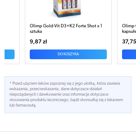
Forte Shot x 1
Olimp Gold-Vit D3 2000 + K2 x 30
kapsułek
37,75 zł
YKA
DO KOSZYKA
* Przed użyciem leków zapoznaj się z jego ulotką, która zawiera
wskazania, przeciwskazania, dane dotyczace działań
niepożądanych i dawkowanie oraz informacje dotyczace
stosowania produktu leczniczego, bądź skonsultuj się z lekarzem
lub farmaceutą.