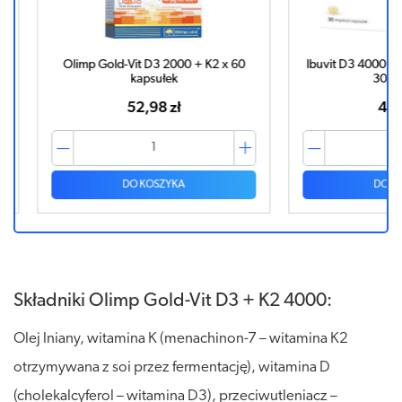
2 x 60
Ibuvit D3 4000 + K2 MK-7 Omega 3 x
OLIMP Go
30 kapsułek
40,25 zł
DO KOSZYKA
Składniki Olimp Gold-Vit D3 + K2 4000:
Olej lniany, witamina K (menachinon-7 – witamina K2
otrzymywana z soi przez fermentację), witamina D
(cholekalcyferol – witamina D3), przeciwutleniacz –