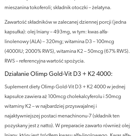
mieszanina tokoferoli; składnik otoczki – żelatyna.
Zawartość składników w zalecanej dziennej porcji (jedna
kapsułka): olej lniany – 493mg, w tym: kwas alfa-
linolenowy (ALA) – 320mg; witamina D3 – 100mcg
(4000IU; 2000% RWS), witamina K2 – 50mcg (67% RWS).
RWS – referencyjna wartość spożycia.
Działanie Olimp Gold-Vit D3 + K2 4000:
Suplement diety Olimp Gold-Vit D3 + K2 4000 w jednej
kapsułce zawiera aż 100mcg cholekalcyferolu i 50mcg
witaminy K2 – w najbardziej przyswajalnej i
najaktywniejszej postaci menachinonu-7 (składnik ten
pozyskany jest z natto). W preparacie zawarto również olej
lniany, który jest źródłem kwasu alfa-linolowego. Kwas alfa-