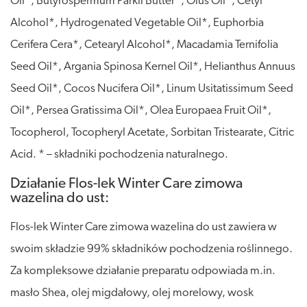
Oil*, Butyrospermum Parkii Butter*, Olus Oil*, Cetyl
Alcohol*, Hydrogenated Vegetable Oil*, Euphorbia
Cerifera Cera*, Cetearyl Alcohol*, Macadamia Ternifolia
Seed Oil*, Argania Spinosa Kernel Oil*, Helianthus Annuus
Seed Oil*, Cocos Nucifera Oil*, Linum Usitatissimum Seed
Oil*, Persea Gratissima Oil*, Olea Europaea Fruit Oil*,
Tocopherol, Tocopheryl Acetate, Sorbitan Tristearate, Citric
Acid. * – składniki pochodzenia naturalnego.
Działanie Flos-lek Winter Care zimowa
wazelina do ust:
Flos-lek Winter Care zimowa wazelina do ust zawiera w
swoim składzie 99% składników pochodzenia roślinnego.
Za kompleksowe działanie preparatu odpowiada m.in.
masło Shea, olej migdałowy, olej morelowy, wosk