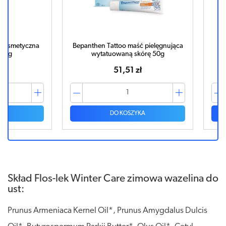
tyczna
Bepanthen Tattoo maść pielęgnująca
Bepanth
wytatuowaną skórę 50g
51,51 zł
DO KOSZYKA
Skład Flos-lek Winter Care zimowa wazelina do
ust:
Prunus Armeniaca Kernel Oil*, Prunus Amygdalus Dulcis