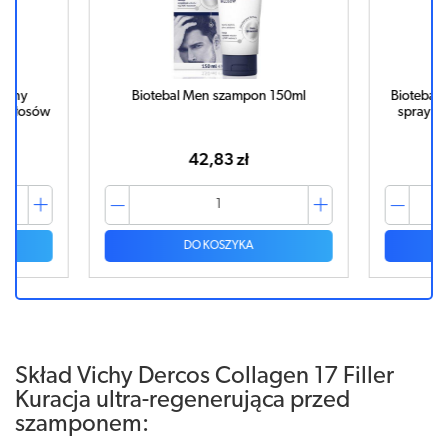
czny
Biotebal Men szampon 150ml
Biotebal E
 włosów
spray pr
42,83 zł
DO KOSZYKA
Skład Vichy Dercos Collagen 17 Filler
Kuracja ultra-regenerująca przed
szamponem: