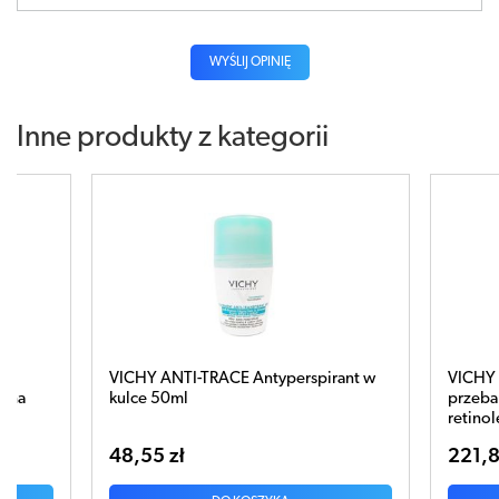
WYŚLIJ OPINIĘ
Inne produkty z kategorii
spirant w
VICHY LIFTACTIV B3 Krem przeciw
VI
przebarwieniom na noc z czystym
An
retinolem 50ml
221,85 zł
45