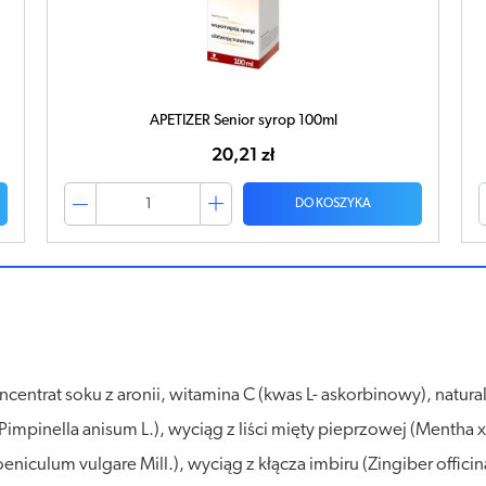
Apetyt Plus płyn 160ml
27,78 zł
DO KOSZYKA
centrat soku z aronii, witamina C (kwas L- askorbinowy), natur
impinella anisum L.), wyciąg z liści mięty pieprzowej (Mentha x
culum vulgare Mill.), wyciąg z kłącza imbiru (Zingiber officin