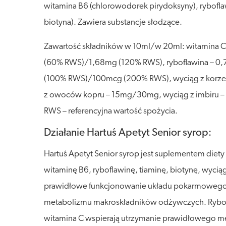
witamina B6 (chlorowodorek pirydoksyny), rybofla
biotyna). Zawiera substancje słodzące.
Zawartość składników w 10ml/w 20ml: witamina
(60% RWS)/1,68mg (120% RWS), ryboflawina – 0
(100% RWS)/100mcg (200% RWS), wyciąg z korze
z owoców kopru – 15mg/30mg, wyciąg z imbiru 
RWS – referencyjna wartość spożycia.
Działanie Hartuś Apetyt Senior syrop:
Hartuś Apetyt Senior syrop jest suplementem diet
witaminę B6, ryboflawinę, tiaminę, biotynę, wyciąg
prawidłowe funkcjonowanie układu pokarmowego. 
metabolizmu makroskładników odżywczych. Ryboflaw
witamina C wspierają utrzymanie prawidłowego m