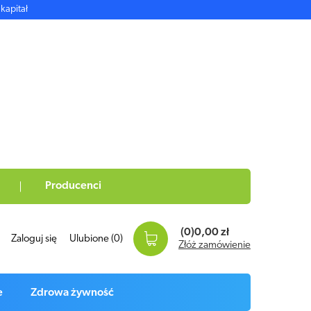
kapitał
Producenci
(0)
0,00 zł
Zaloguj się
Ulubione
(0)
Złóż zamówienie
e
Zdrowa żywność