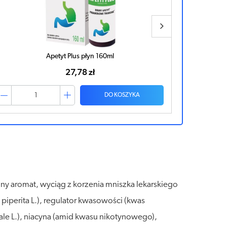
Herbatka fix Na Apetyt Dziecka x 20 saszetek
10,23 zł
DO KOSZYKA
alny aromat, wyciąg z korzenia mniszka lekarskiego
 piperita L.), regulator kwasowości (kwas
ale L.), niacyna (amid kwasu nikotynowego),