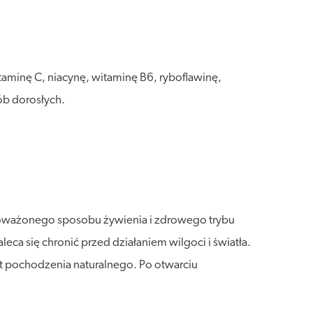
taminę C, niacynę, witaminę B6, ryboflawinę,
ób dorosłych.
wnoważonego sposobu żywienia i zdrowego trybu
a się chronić przed działaniem wilgoci i światła.
t pochodzenia naturalnego. Po otwarciu