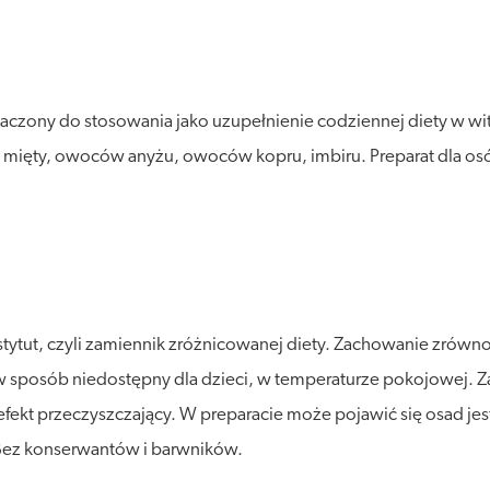
aczony do stosowania jako uzupełnienie codziennej diety w wi
ści mięty, owoców anyżu, owoców kopru, imbiru. Preparat dla os
stytut, czyli zamiennik zróżnicowanej diety. Zachowanie zró
posób niedostępny dla dzieci, w temperaturze pokojowej. Zalec
ekt przeczyszczający. W preparacie może pojawić się osad jes
Bez konserwantów i barwników.