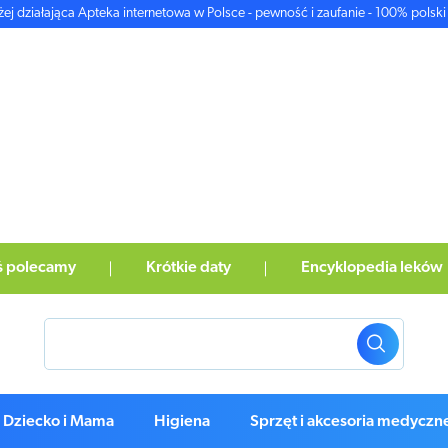
żej działająca Apteka internetowa w Polsce - pewność i zaufanie - 100% polski 
ś polecamy
Krótkie daty
Encyklopedia leków
Dziecko i Mama
Higiena
Sprzęt i akcesoria medyczn