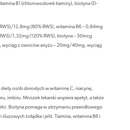
tamina B1 (chlorowodorek tiaminy), biotyna (D-
 RWS)/12,8mg (80% RWS), witamina B6 – 0,84mg
 RWS)/1,32mg (120% RWS), biotyna – 50mcg
g, wyciąg z owoców anyżu – 20mg/40mg, wyciąg
 diety osób dorosłych w witaminę C, niacynę,
u, imbiru. Mniszek lekarski wspiera apetyt, a także
ółci. Biotyna pomaga w utrzymaniu prawidłowego
uzowych żołądka i jelit. Tiamina, witamina B6 i