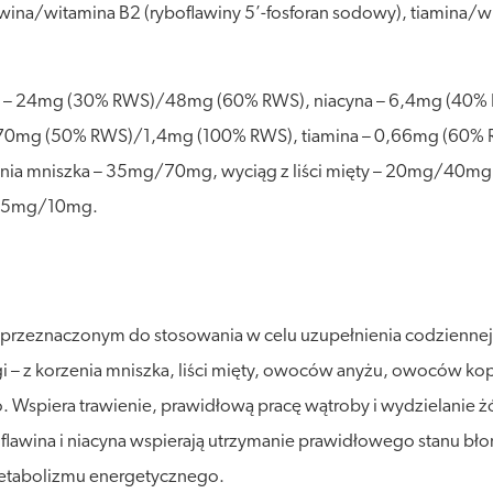
wina/witamina B2 (ryboflawiny 5’-fosforan sodowy), tiamina/wi
 C – 24mg (30% RWS)/48mg (60% RWS), niacyna – 6,4mg (40%
,70mg (50% RWS)/1,4mg (100% RWS), tiamina – 0,66mg (60%
nia mniszka – 35mg/70mg, wyciąg z liści mięty – 20mg/40m
– 5mg/10mg.
y przeznaczonym do stosowania w celu uzupełnienia codziennej
i – z korzenia mniszka, liści mięty, owoców anyżu, owoców kopr
Wspiera trawienie, prawidłową pracę wątroby i wydzielanie ż
ina i niacyna wspierają utrzymanie prawidłowego stanu błon śl
etabolizmu energetycznego.