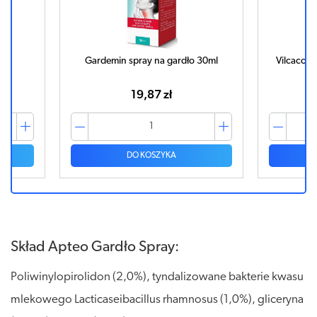
ml
Gardemin spray na gardło 30ml
Vilcacora
19,87 zł
DO KOSZYKA
Skład Apteo Gardło Spray:
Poliwinylopirolidon (2,0%), tyndalizowane bakterie kwasu
mlekowego Lacticaseibacillus rhamnosus (1,0%), gliceryna