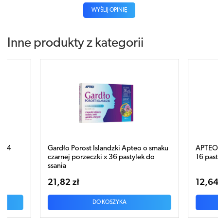
WYŚLIJ OPINIĘ
Inne produkty z kategorii
ndzki Apteo o smaku
APTEO Gardło propolis z dziką różą x
x 36 pastylek do
16 pastylek do ssania
12,64 zł
OSZYKA
DO KOSZYKA