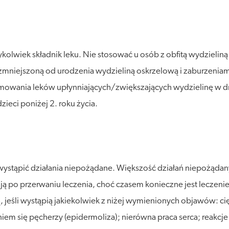
olwiek składnik leku. Nie stosować u osób z obfitą wydzieliną
mniejszoną od urodzenia wydzieliną oskrzelową i zaburzeniam
yjmowania leków upłynniających/zwiększających wydzielinę w
zieci poniżej 2. roku życia.
ystąpić działania niepożądane. Większość działań niepożądan
ują po przerwaniu leczenia, choć czasem konieczne jest leczen
 jeśli wystąpią jakiekolwiek z niżej wymienionych objawów: cię
iem się pęcherzy (epidermoliza); nierówna praca serca; reakcje