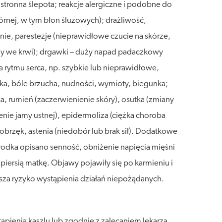
stronna ślepota; reakcje alergiczne i podobne do
rnej, w tym błon śluzowych); drażliwość,
e, parestezje (nieprawidłowe czucie na skórze,
y we krwi); drgawki – duży napad padaczkowy
 rytmu serca, np. szybkie lub nieprawidłowe,
dka, bóle brzucha, nudności, wymioty, biegunka;
 rumień (zaczerwienienie skóry), osutka (zmiany
nie jamy ustnej), epidermoliza (ciężka choroba
brzęk, astenia (niedobór lub brak sił). Dodatkowe
rodka opisano senność, obniżenie napięcia mięśni
iersią matkę. Objawy pojawiły się po karmieniu i
jsza ryzyko wystąpienia działań niepożądanych.
pienia kaszlu lub zgodnie z zalecaniem lekarza,