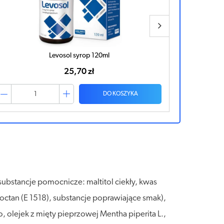
Levosol 60mg x 20 tabletek
S
28,37 zł
DO KOSZYKA
bstancje pomocnicze: maltitol ciekły, kwas
octan (E 1518), substancje poprawiające smak),
 olejek z mięty pieprzowej Mentha piperita L.,