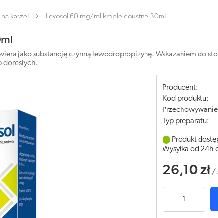
na kaszel
Levosol 60 mg/ml krople doustne 30ml
0ml
wiera jako substancję czynną lewodropropizynę. Wskazaniem do sto
b dorosłych.
Producent:
Kod produktu:
Przechowywanie
Typ preparatu:
Produkt dostę
Wysyłka od 24h 
26,10 zł
/