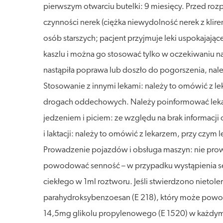
pierwszym otwarciu butelki: 9 miesięcy. Przed roz
czynności nerek (ciężka niewydolność nerek z klir
osób starszych; pacjent przyjmuje leki uspokajaj
kaszlu i można go stosować tylko w oczekiwaniu na 
nastąpiła poprawa lub doszło do pogorszenia, należy
Stosowanie z innymi lekami: należy to omówić z l
drogach oddechowych. Należy poinformować lekarza 
jedzeniem i piciem: ze względu na brak informacji
i laktacji: należy to omówić z lekarzem, przy czym 
Prowadzenie pojazdów i obsługa maszyn: nie pro
powodować senność – w przypadku wystąpienia senn
ciekłego w 1ml roztworu. Jeśli stwierdzono nietole
parahydroksybenzoesan (E 218), który może powodow
14,5mg glikolu propylenowego (E 1520) w każdym