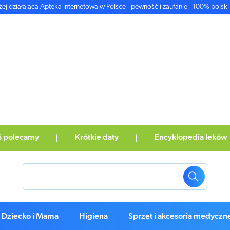
żej działająca Apteka internetowa w Polsce - pewność i zaufanie - 100% polski 
ś polecamy
Krótkie daty
Encyklopedia leków
Dziecko i Mama
Higiena
Sprzęt i akcesoria medyczn