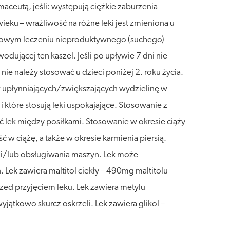
aceutą, jeśli: występują ciężkie zaburzenia
ieku – wrażliwość na różne leki jest zmieniona u
bjawowym leczeniu nieproduktywnego (suchego)
dującej ten kaszel. Jeśli po upływie 7 dni nie
nie należy stosować u dzieci poniżej 2. roku życia.
w upłynniających/zwiększających wydzielinę w
które stosują leki uspokajające. Stosowanie z
ć lek między posiłkami. Stosowanie w okresie ciąży
ć w ciążę, a także w okresie karmienia piersią.
i/lub obsługiwania maszyn. Lek może
ek zawiera maltitol ciekły – 490mg maltitolu
rzed przyjęciem leku. Lek zawiera metylu
ątkowo skurcz oskrzeli. Lek zawiera glikol –