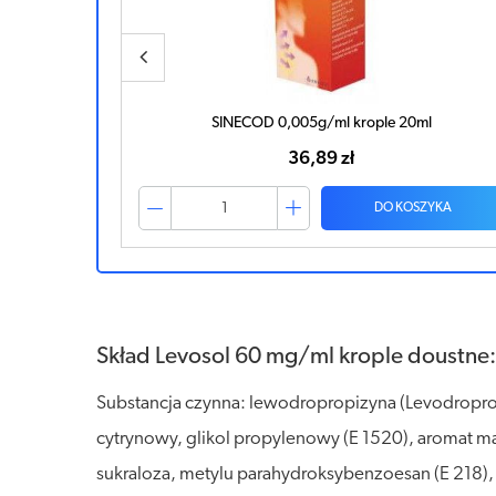
ml
DEFLEGMIN Baby krople doustne 50ml
23,87 zł
ZYKA
DO KOSZYKA
Skład Levosol 60 mg/ml krople doustne:
Substancja czynna: lewodropropizyna (Levodropro
cytrynowy, glikol propylenowy (E 1520), aromat ma
sukraloza, metylu parahydroksybenzoesan (E 218), 