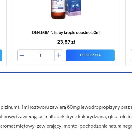
Levosol syrop 120ml
25,70 zł
DO KOSZYKA
pizinum). 1ml roztworu zawiera 60mg lewodropropizyny oraz su
linowy (zawierający: maltodekstrynę kukurydzianą, glicerolu tri
aromat miętowy (zawierający: mentol pochodzenia naturalnego,