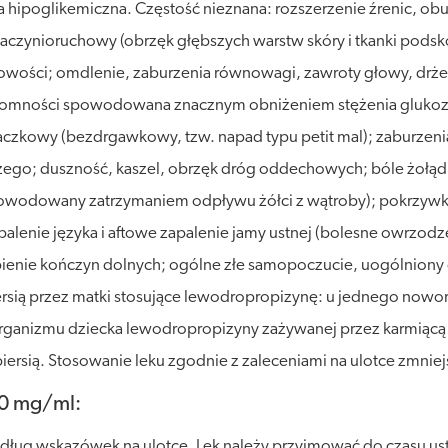
 hipoglikemiczna. Częstość nieznana: rozszerzenie źrenic, obu
aczynioruchowy (obrzęk głębszych warstw skóry i tkanki podskó
wości; omdlenie, zaburzenia równowagi, zawroty głowy, drżeni
rzytomności spowodowana znacznym obniżeniem stężenia glukoz
aczkowy (bezdrgawkowy, tzw. napad typu petit mal); zaburzenia
niczego; duszność, kaszel, obrzęk dróg oddechowych; bóle żołą
powodowany zatrzymaniem odpływu żółci z wątroby); pokrzywka,
alenie języka i aftowe zapalenie jamy ustnej (bolesne owrzodze
bienie kończyn dolnych; ogólne złe samopoczucie, uogólniony o
rsią przez matki stosujące lewodropropizynę: u jednego nowo
organizmu dziecka lewodropropizyny zażywanej przez karmiącą p
piersią. Stosowanie leku zgodnie z zaleceniami na ulotce zmnie
60 mg/ml:
dług wskazówek na ulotce. Lek należy przyjmować do czasu ustą