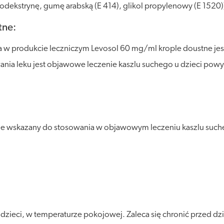
ltodekstrynę, gumę arabską (E 414), glikol propylenowy (E 1520
tne:
a w produkcie leczniczym Levosol 60 mg/ml krople doustne jest
ia leku jest objawowe leczenie kaszlu suchego u dzieci powyże
e wskazany do stosowania w objawowym leczeniu kaszlu suchego
ieci, w temperaturze pokojowej. Zaleca się chronić przed dzia