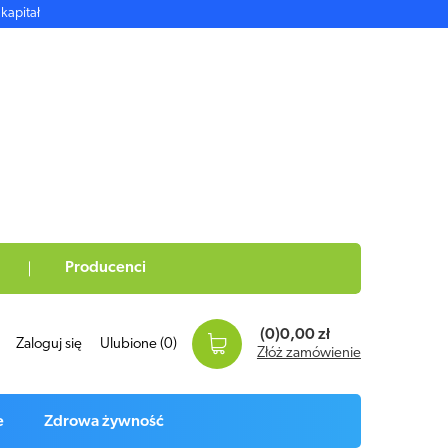
kapitał
Producenci
(0)
0,00 zł
Zaloguj się
Ulubione
(0)
Złóż zamówienie
e
Zdrowa żywność