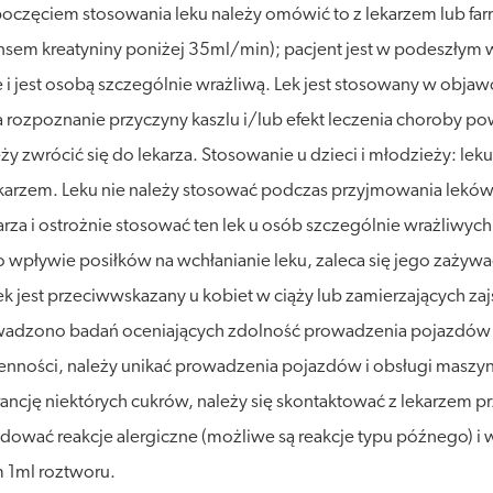
poczęciem stosowania leku należy omówić to z lekarzem lub farm
ensem kreatyniny poniżej 35ml/min); pacjent jest w podeszłym w
ące i jest osobą szczególnie wrażliwą. Lek jest stosowany w o
rozpoznanie przyczyny kaszlu i/lub efekt leczenia choroby powo
 zwrócić się do lekarza. Stosowanie u dzieci i młodzieży: leku 
ekarzem. Leku nie należy stosować podczas przyjmowania lekó
i ostrożnie stosować ten lek u osób szczególnie wrażliwych i 
 o wpływie posiłków na wchłanianie leku, zaleca się jego zażywa
lek jest przeciwwskazany u kobiet w ciąży lub zamierzających zajś
wadzono badań oceniających zdolność prowadzenia pojazdów 
ości, należy unikać prowadzenia pojazdów i obsługi maszyn. L
rancję niektórych cukrów, należy się skontaktować z lekarzem p
ać reakcje alergiczne (możliwe są reakcje typu późnego) i wyj
 1ml roztworu.