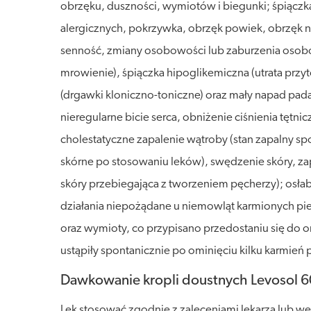
obrzęku, duszności, wymiotów i biegunki; śpiączka
alergicznych, pokrzywka, obrzęk powiek, obrzęk n
senność, zmiany osobowości lub zaburzenia osobo
mrowienie), śpiączka hipoglikemiczna (utrata p
(drgawki kloniczno-toniczne) oraz mały napad pad
nieregularne bicie serca, obniżenie ciśnienia tęt
cholestatyczne zapalenie wątroby (stan zapalny s
skórne po stosowaniu leków), swędzenie skóry, zap
skóry przebiegająca z tworzeniem pęcherzy); osła
działania niepożądane u niemowląt karmionych pie
oraz wymioty, co przypisano przedostaniu się do 
ustąpiły spontanicznie po ominięciu kilku karmień 
Dawkowanie kropli doustnych Levosol 
Lek stosować zgodnie z zaleceniami lekarza lub we