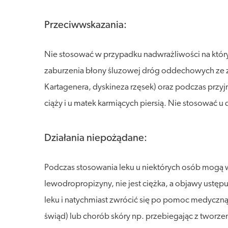
Przeciwwskazania:
Nie stosować w przypadku nadwrażliwości na któryk
zaburzenia błony śluzowej dróg oddechowych ze z
Kartagenera, dyskineza rzęsek) oraz podczas prz
ciąży i u matek karmiących piersią. Nie stosować u d
Działania niepożądane:
Podczas stosowania leku u niektórych osób mogą w
lewodropropizyny, nie jest ciężka, a objawy ustęp
leku i natychmiast zwrócić się po pomoc medyczną,
świąd) lub chorób skóry np. przebiegając z tworzen