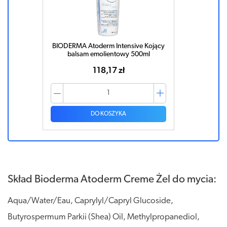
BIODERMA Atoderm Intensive Kojący
balsam emolientowy 500ml
118,17 zł
DO KOSZYKA
Skład Bioderma Atoderm Creme Żel do mycia:
Aqua/Water/Eau, Caprylyl/Capryl Glucoside,
Butyrospermum Parkii (Shea) Oil, Methylpropanediol,