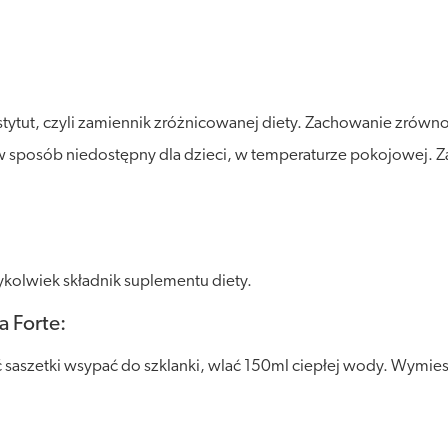
stytut, czyli zamiennik zróżnicowanej diety. Zachowanie zró
posób niedostępny dla dzieci, w temperaturze pokojowej. Zalec
kolwiek składnik suplementu diety.
a Forte:
ć saszetki wsypać do szklanki, wlać 150ml ciepłej wody. Wymies