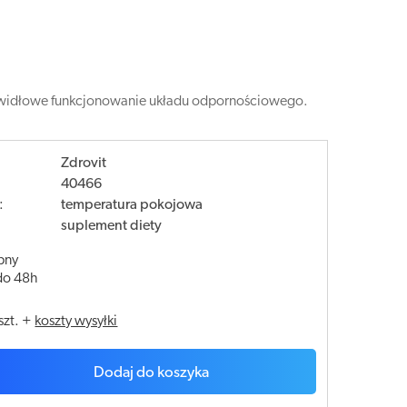
 prawidłowe funkcjonowanie układu odpornościowego.
Zdrovit
40466
:
temperatura pokojowa
suplement diety
pny
do 48h
szt.
+
koszty wysyłki
Dodaj do koszyka