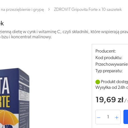
na przeziębienie i grypę
ZDROVIT Gripovita Forte x 10 saszetek
ek
zienną dietę w cynk i witaminę C, czyli składniki, które wspierają
 bzu i koncentrat malinowy.
Producent:
Kod produktu:
Przechowywanie
Typ preparatu:
Produkt dostę
Wysyłka od 24h 
19,69 zł
/