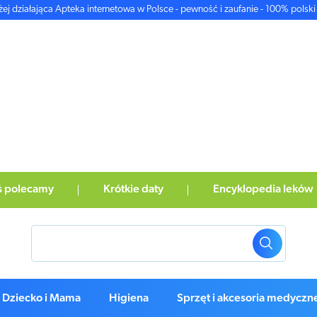
żej działająca Apteka internetowa w Polsce - pewność i zaufanie - 100% polski 
ś polecamy
Krótkie daty
Encyklopedia leków
Dziecko i Mama
Higiena
Sprzęt i akcesoria medyczn