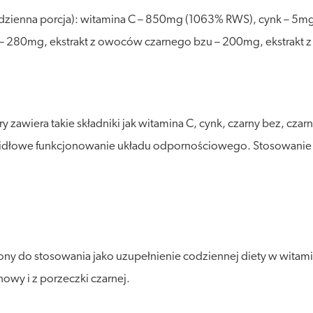
 dzienna porcja): witamina C – 850mg (1063% RWS), cynk – 5mg
– 280mg, ekstrakt z owoców czarnego bzu – 200mg, ekstrakt z
ry zawiera takie składniki jak witamina C, cynk, czarny bez, czar
awidłowe funkcjonowanie układu odpornościowego. Stosowanie 
ony do stosowania jako uzupełnienie codziennej diety w witami
owy i z porzeczki czarnej.