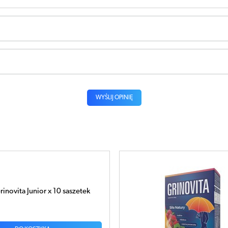
WYŚLIJ OPINIĘ
novita Junior x 10 saszetek