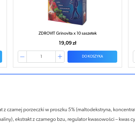
ZDROVIT Grinovita x 10 saszetek
19,09 zł
DO KOSZYKA
t z czarnej porzeczki w proszku 5% (maltodekstryna, koncentrat
liny), ekstrakt z czarnego bzu, regulator kwasowości – kwas cyt