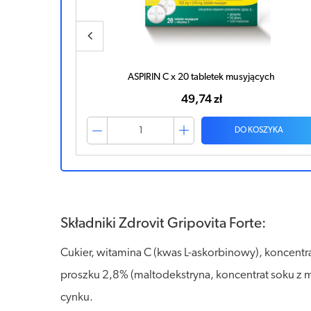
h
ASPIRIN C x 20 tabletek musyjących
49,74 zł
ZYKA
DO KOSZYKA
Składniki Zdrovit Gripovita Forte:
Cukier, witamina C (kwas L-askorbinowy), koncentra
proszku 2,8% (maltodekstryna, koncentrat soku z ma
cynku.