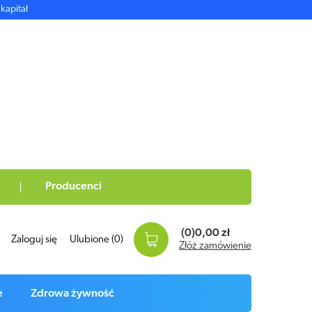
kapitał
Producenci
(0)
0,00 zł
Zaloguj się
Ulubione
(0)
Złóż zamówienie
e
Zdrowa żywność