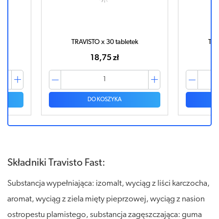
TRAVISTO x 30 tabletek
TRA
18,75 zł
DO KOSZYKA
Składniki Travisto Fast:
Substancja wypełniająca: izomalt, wyciąg z liści karczocha,
aromat, wyciąg z ziela mięty pieprzowej, wyciąg z nasion
ostropestu plamistego, substancja zagęszczająca: guma