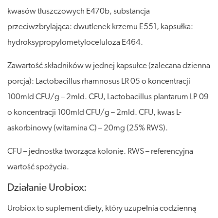
kwasów tłuszczowych E470b, substancja
przeciwzbrylająca: dwutlenek krzemu E551, kapsułka:
hydroksypropylometyloceluloza E464.
Zawartość składników w jednej kapsułce (zalecana dzienna
porcja): Lactobacillus rhamnosus LR 05 o koncentracji
100mld CFU/g – 2mld. CFU, Lactobacillus plantarum LP 09
o koncentracji 100mld CFU/g – 2mld. CFU, kwas L-
askorbinowy (witamina C) – 20mg (25% RWS).
CFU – jednostka tworząca kolonię. RWS – referencyjna
wartość spożycia.
Działanie Urobiox:
Urobiox to suplement diety, który uzupełnia codzienną