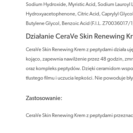
Sodium Hydroxide, Myristic Acid, Sodium Lauroyl L
Hydroxyacetophenone, Citric Acid, Caprylyl Glyco
Butylene Glycol, Benzoic Acid (F.I.L. Z70036017/1
Działanie CeraVe Skin Renewing K
CeraVe Skin Renewing Krem z peptydami działa ujędr
kojąco, zapewnia nawilżenie przez 48 godzin, zmni
oraz kompleks peptydów. Dzięki ceramidom wspom
tłustego filmu i uczucia lepkości. Nie powoduje bły
Zastosowanie:
CeraVe Skin Renewing Krem z peptydami przeznaczo