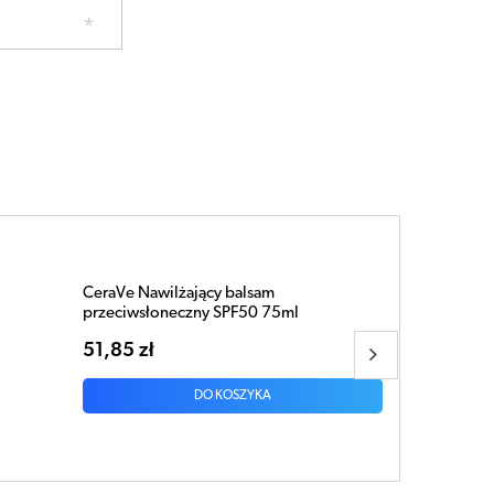
CERAVE Regenerujący krem do rąk 50ml
39,15 zł
DO KOSZYKA