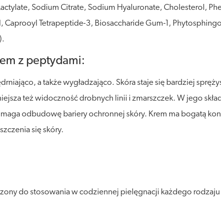
actylate, Sodium Citrate, Sodium Hyaluronate, Cholesterol, Ph
l, Caprooyl Tetrapeptide-3, Biosaccharide Gum-1, Phytosphingo
).
rem z peptydami:
niająco, a także wygładzająco. Skóra staje się bardziej spręży
ejsza też widoczność drobnych linii i zmarszczek. W jego skła
aga odbudowę bariery ochronnej skóry. Krem ma bogatą konsys
szczenia się skóry.
ny do stosowania w codziennej pielęgnacji każdego rodzaju s