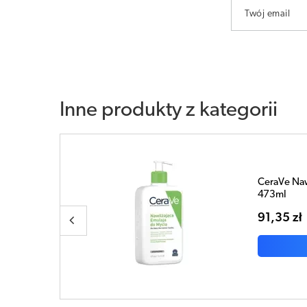
Twój email
Inne produkty z kategorii
cia
CeraVe Naw
przeciwsł
51,85 zł