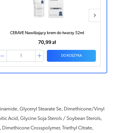
CERAVE Odbudowujący krem pod oczy 14ml
CERAVE N
67,86 zł
DO KOSZYKA
cinamide, Glyceryl Stearate Se, Dimethicone/Vinyl
tic Acid, Glycine Soja Sterols / Soybean Sterols,
Dimethicone Crosspolymer, Triethyl Citrate,