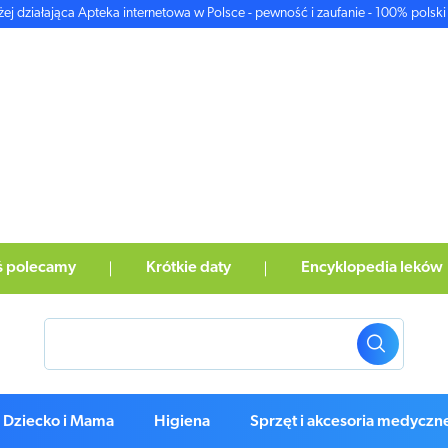
żej działająca Apteka internetowa w Polsce - pewność i zaufanie - 100% polski 
ś polecamy
Krótkie daty
Encyklopedia leków
Dziecko i Mama
Higiena
Sprzęt i akcesoria medyczn