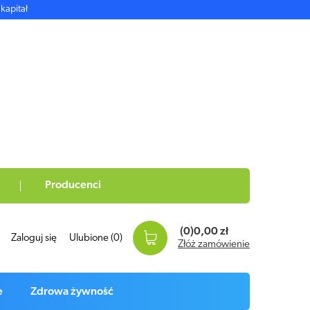
kapitał
Producenci
(0)
0,00 zł
Zaloguj się
Ulubione
(0)
Złóż zamówienie
e
Zdrowa żywność