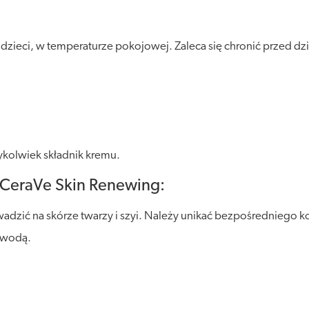
eci, w temperaturze pokojowej. Zaleca się chronić przed dział
ykolwiek składnik kremu.
 CeraVe Skin Renewing:
zić na skórze twarzy i szyi. Należy unikać bezpośredniego ko
e wodą.