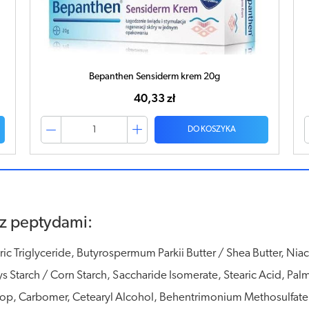
CERAVE Nawilżający krem do twarzy 52ml
70,99 zł
DO KOSZYKA
z peptydami:
c Triglyceride, Butyrospermum Parkii Butter / Shea Butter, Nia
Starch / Corn Starch, Saccharide Isomerate, Stearic Acid, Palmi
p, Carbomer, Cetearyl Alcohol, Behentrimonium Methosulfate, 