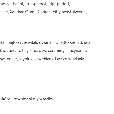
enoxyethanol, Tocopherol, Tripeptide-1,
sine, Xanthan Gum, Dextran, Ethylhexylglycerin,
sta, miękka i zrewitalizowana. Ponadto krem działa
dzie zawarto trzy kluczowe ceramidy, niacynamid
tencję, szybko się wchłania bez zostawiania
kóry – również skóry wrażliwej.