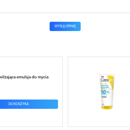
WYŚLIJ OPINIĘ
ilżający balsam
oneczny SPF50 75ml
DO KOSZYKA