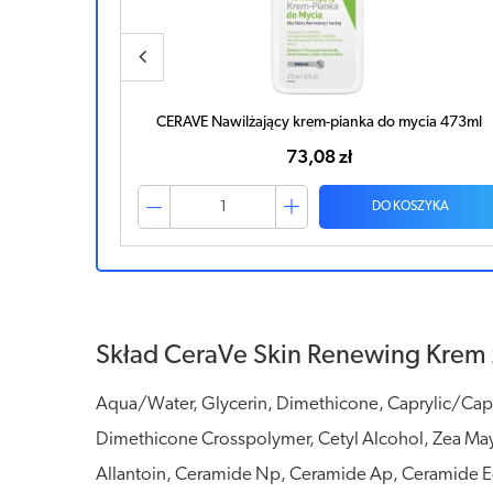
cia 473ml
Bepanthen Sensiderm krem 20g
40,33 zł
ZYKA
DO KOSZYKA
Skład CeraVe Skin Renewing Krem 
Aqua/Water, Glycerin, Dimethicone, Caprylic/Capri
Dimethicone Crosspolymer, Cetyl Alcohol, Zea Mays 
Allantoin, Ceramide Np, Ceramide Ap, Ceramide Eo