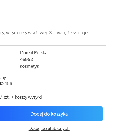
y, w tym cery wrażliwej. Sprawia, że skóra jest
L'oreal Polska
46953
kosmetyk
pny
do 48h
/
szt.
+
koszty wysyłki
Dodaj do koszyka
Dodaj do ulubionych