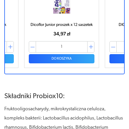
ułek
Dicoflor Junior proszek x 12 saszetek
DICOF
34,97 zł
DO KOSZYKA
Składniki Probiox10:
Fruktooligosacharydy, mikrokrystaliczna celuloza,
kompleks bakterii: Lactobacillus acidophilus, Lactobacillus
rhamnosus, Bifidobacterium lactis, Bifidobacterium