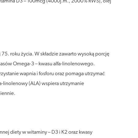
witamina D3 – 100mcg (4000j.m., 2000% RWS), olej
75. roku życia. W składzie zawarto wysoką porcję
m kwasów Omega-3 – kwasu alfa-linolenowego.
zystanie wapnia i fosforu oraz pomaga utrzymać
-linolenowy (ALA) wspiera utrzymanie
iennie.
nej diety w witaminy – D3 i K2 oraz kwasy