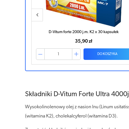
sułek
Ibuvit D3 4000 + K2 MK-7 Omega 3 x 30 kapsułek
40,25 zł
ZYKA
DO KOSZYKA
Składniki D-Vitum Forte Ultra 400
Wysokolinolenowy olej z nasion lnu (Linum usitatis
(witamina K2), cholekalcyferol (witamina D3).