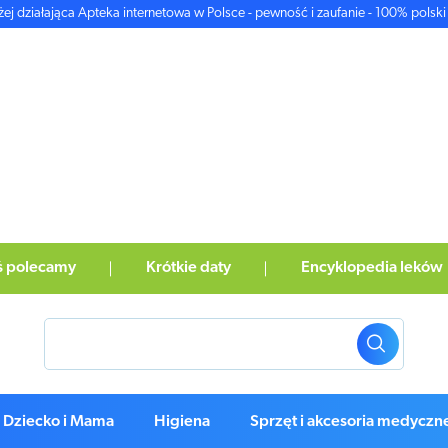
żej działająca Apteka internetowa w Polsce - pewność i zaufanie - 100% polski 
ś polecamy
Krótkie daty
Encyklopedia leków
Dziecko i Mama
Higiena
Sprzęt i akcesoria medyczn