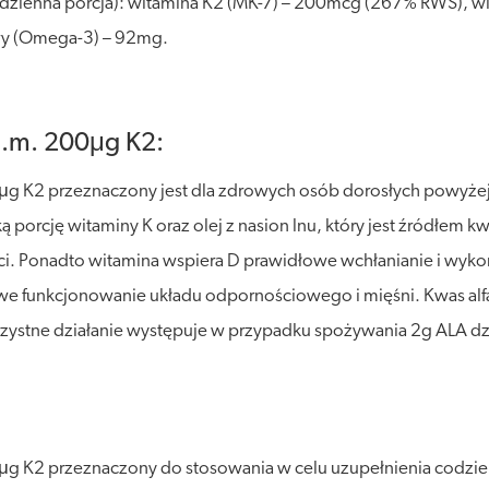
a dzienna porcja): witamina K2 (MK-7) – 200mcg (267% RWS), 
owy (Omega-3) – 92mg.
0j.m. 200μg K2:
μg K2 przeznaczony jest dla zdrowych osób dorosłych powyżej 
ą porcję witaminy K oraz olej z nasion lnu, który jest źródłe
ci. Ponadto witamina wspiera D prawidłowe wchłanianie i wykor
funkcjonowanie układu odpornościowego i mięśni. Kwas alfa
zystne działanie występuje w przypadku spożywania 2g ALA dz
μg K2 przeznaczony do stosowania w celu uzupełnienia codzien