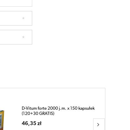
D-Vitum 4000 + K2 MK7 + Omega-3 x 40
kapsułek
30,83 zł