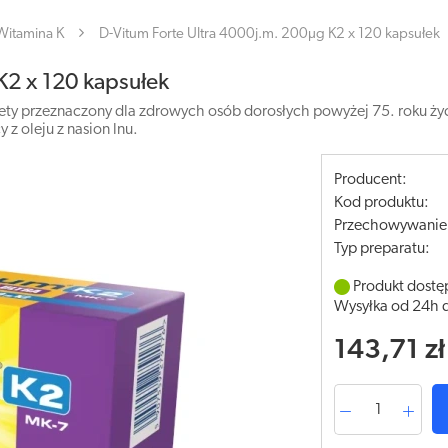
Witamina K
D-Vitum Forte Ultra 4000j.m. 200µg K2 x 120 kapsułek
K2 x 120 kapsułek
ety przeznaczony dla zdrowych osób dorosłych powyżej 75. roku życ
z oleju z nasion lnu.
Producent:
Kod produktu:
Przechowywanie
Typ preparatu:
Produkt dostę
Wysyłka od 24h 
143,71 zł