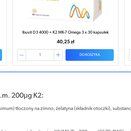
D-Vitum forte 2000 j.m. K2 x 120 kapsułek
104,49 zł
DO KOSZYKA
0j.m. 200μg K2:
simum) tłoczony na zimno, żelatyna (składnik otoczki), substan