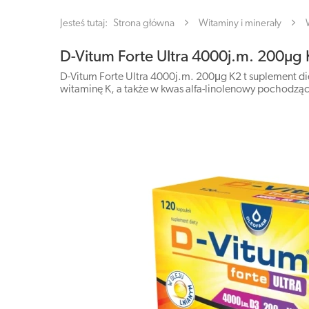
Jesteś tutaj:
Strona główna
Witaminy i minerały
D-Vitum Forte Ultra 4000j.m. 200µg 
D-Vitum Forte Ultra 4000j.m. 200μg K2 t suplement di
witaminę K, a także w kwas alfa-linolenowy pochodzący 