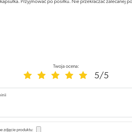
kapsułka. Przyjmować po posiłku. Nie przekraczać zalecanej por
Twoja ocena:
5/5
inii
e zdjęcie produktu: