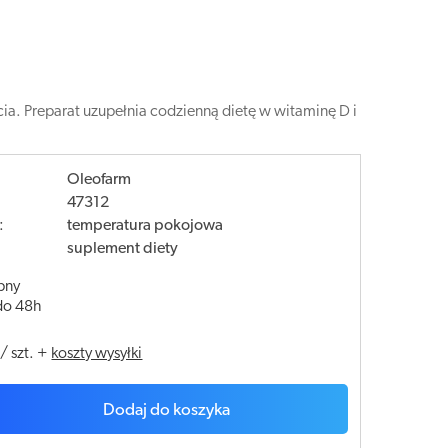
ia. Preparat uzupełnia codzienną dietę w witaminę D i
Oleofarm
47312
:
temperatura pokojowa
suplement diety
pny
do 48h
/
szt.
+
koszty wysyłki
Dodaj do koszyka