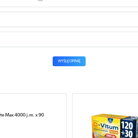
WYŚLIJ OPINIĘ
rte 2000 j.m. x 150 kapsułek
RATIS)