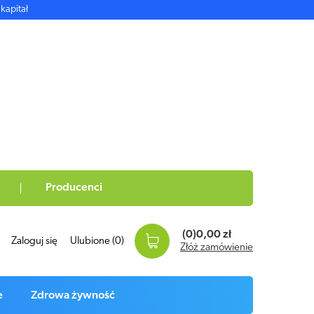
kapitał
Producenci
(0)
0,00 zł
Zaloguj się
Ulubione
(0)
Złóż zamówienie
e
Zdrowa żywność