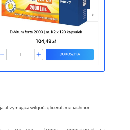
D-Vitum Forte Max 4000 j.m. K2 x 120 kapsułek
D-Vi
74,48 zł
DO KOSZYKA
cja utrzymująca wilgoć: glicerol, menachinon