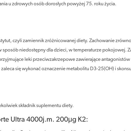
nia u zdrowych osób dorosłych powyżej 75. roku życia.
stytut, czyli zamiennik zróżnicowanej diety. Zachowanie zró
posób niedostępny dla dzieci, w temperaturze pokojowej. Zalec
rzyjmujące leki przeciwzakrzepowe zawierające antagonistów w
zaleca się wykonać oznaczenie metabolitu D3-25(OH) i skonsul
kolwiek składnik suplementu diety.
rte Ultra 4000j.m. 200μg K2: