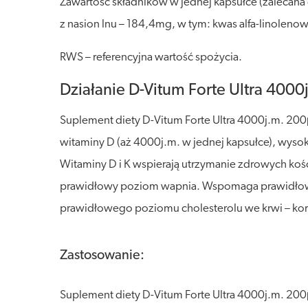
Zawartość składników w jednej kapsułce (zalecan
z nasion lnu – 184,4mg, w tym: kwas alfa-linolen
RWS – referencyjna wartość spożycia.
Działanie D-Vitum Forte Ultra 400
Suplement diety D-Vitum Forte Ultra 4000j.m. 200
witaminy D (aż 4000j.m. w jednej kapsułce), wysok
Witaminy D i K wspierają utrzymanie zdrowych koś
prawidłowy poziom wapnia. Wspomaga prawidłowe 
prawidłowego poziomu cholesterolu we krwi – kor
Zastosowanie:
Suplement diety D-Vitum Forte Ultra 4000j.m. 200