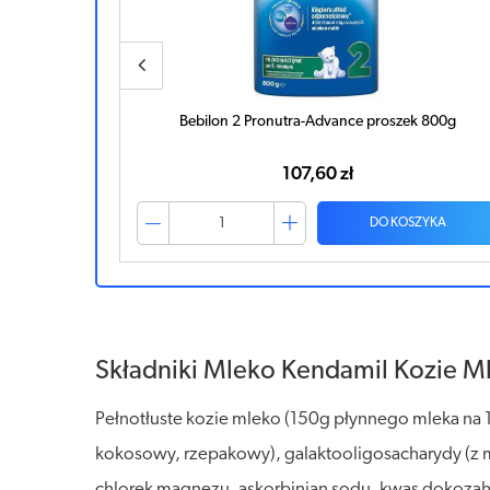
leku kozim
Bebilon 2 Pronutra-Advance proszek 800g
107,60 zł
ZYKA
DO KOSZYKA
Składniki Mleko Kendamil Kozie Ml
Pełnotłuste kozie mleko (150g płynnego mleka na 1
kokosowy, rzepakowy), galaktooligosacharydy (z mle
chlorek magnezu, askorbinian sodu, kwas dokozahek