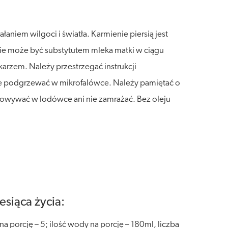
niem wilgoci i światła. Karmienie piersią jest
ie może być substytutem mleka matki w ciągu
arzem. Należy przestrzegać instrukcji
e podgrzewać w mikrofalówce. Należy pamiętać o
chowywać w lodówce ani nie zamrażać. Bez oleju
siąca życia:
na porcję – 5; ilość wody na porcję – 180ml, liczba