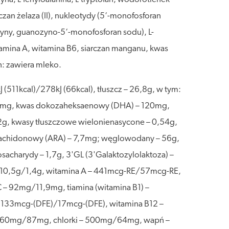
rczan żelaza (II), nukleotydy (5‘-monofosforan
yny, guanozyno-5‘-monofosforan sodu), L-
witamina A, witamina B6, siarczan manganu, kwas
h: zawiera mleko.
11kcal)/278kJ (66kcal), tłuszcz – 26,8g, w tym:
 365mg, kwas dokozaheksaenowy (DHA) – 120mg,
2g, kwasy tłuszczowe wielonienasycone – 0,54g,
arachidonowy (ARA) – 7,7mg; węglowodany – 56g,
osacharydy – 1,7g, 3'GL (3'Galaktozylolaktoza) –
) – 10,5g/1,4g, witamina A – 441mcg-RE/57mcg-RE,
 – 92mg/11,9mg, tiamina (witamina B1) –
 133mcg-(DFE)/17mcg-(DFE), witamina B12 –
 660mg/87mg, chlorki – 500mg/64mg, wapń –