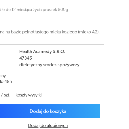
 6 do 12 miesiąca życia proszek 800g
na na bazie pełnotłustego mleka koziego (mleko A2).
Health Acamedy S.R.O.
47345
dietetyczny środek spożywczy
pny
do 48h
ł
/
szt.
+
koszty wysyłki
Dodaj do koszyka
Dodaj do ulubionych