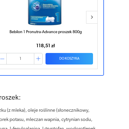
Bebilon 1 Pronutra-Advance proszek 800g
Capricare
118,51 zł
DO KOSZYKA
roszek:
u (z mleka), oleje roślinne (słonecznikowy,
lorek potasu, mleczan wapnia, cytrynian sodu,
na, L-fenyloalanina, L-tryptofan, wodorotlenek