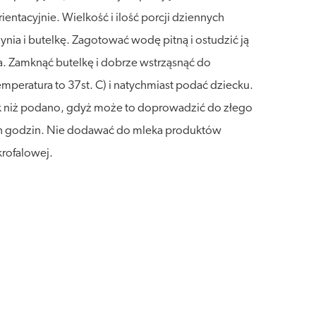
ientacyjnie. Wielkość i ilość porcji dziennych
ia i butelkę. Zagotować wodę pitną i ostudzić ją
a. Zamknąć butelkę i dobrze wstrząsnąć do
peratura to 37st. C) i natychmiast podać dziecku.
rek niż podano, gdyż może to doprowadzić do złego
óch godzin. Nie dodawać do mleka produktów
krofalowej.