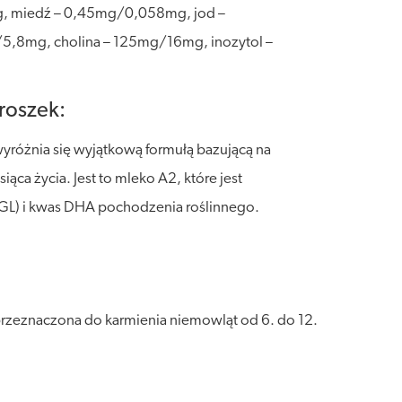
, miedź – 0,45mg/0,058mg, jod –
,8mg, cholina – 125mg/16mg, inozytol –
roszek:
yróżnia się wyjątkową formułą bazującą na
ca życia. Jest to mleko A2, które jest
3'GL) i kwas DHA pochodzenia roślinnego.
rzeznaczona do karmienia niemowląt od 6. do 12.