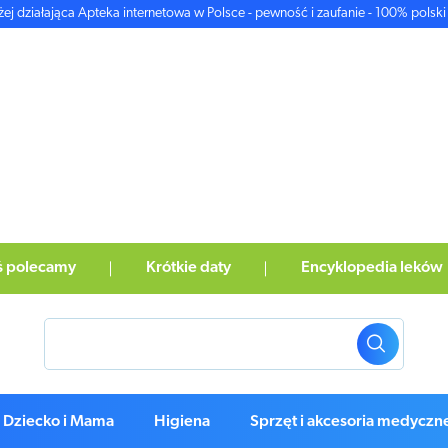
żej działająca Apteka internetowa w Polsce - pewność i zaufanie - 100% polski 
ś polecamy
Krótkie daty
Encyklopedia leków
Dziecko i Mama
Higiena
Sprzęt i akcesoria medyczn