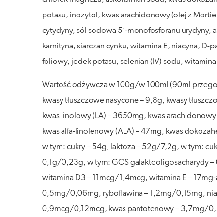
potasu, inozytol, kwas arachidonowy (olej z Mortiere
cytydyny, sól sodowa 5‘-monofosforanu urydyny, 
karnityna, siarczan cynku, witamina E, niacyna, D-p
foliowy, jodek potasu, selenian (IV) sodu, witamin
Wartość odżywcza w 100g/w 100ml (90ml przegotow
kwasy tłuszczowe nasycone – 9,8g, kwasy tłuszc
kwas linolowy (LA) – 3650mg, kwas arachidonowy
kwas alfa-linolenowy (ALA) – 47mg, kwas dokoza
w tym: cukry – 54g, laktoza – 52g/7,2g, w tym: cuk
0,1g/0,23g, w tym: GOS galaktooligosacharydy – 0
witamina D3 – 11mcg/1,4mcg, witamina E – 17mg-a
0,5mg/0,06mg, ryboflawina – 1,2mg/0,15mg, nia
0,9mcg/0,12mcg, kwas pantotenowy – 3,7mg/0,