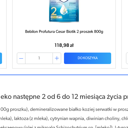
Bebilon Profutura Cesar Biotik 2 proszek 800g
118,98 zł
DO KOSZYKA
eko następne 2 od 6 do 12 miesiąca życia p
00g proszku), demineralizowane białko koziej serwatki w proszk
ka), laktoza (z mleka), cytrynian wapnia, diwinian choliny, ch
saenowy (olej z mikroalg Schizochytrium sp. [mleko]), L-tyrozy