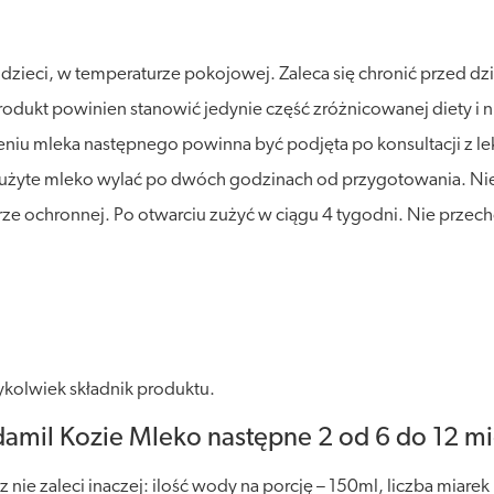
eci, w temperaturze pokojowej. Zaleca się chronić przed działa
dukt powinien stanowić jedynie część zróżnicowanej diety i n
niu mleka następnego powinna być podjęta po konsultacji z lek
zużyte mleko wylać po dwóch godzinach od przygotowania. Ni
rze ochronnej. Po otwarciu zużyć w ciągu 4 tygodni. Nie prze
kolwiek składnik produktu.
mil Kozie Mleko następne 2 od 6 do 12 mie
nie zaleci inaczej: ilość wody na porcję – 150ml, liczba miarek 