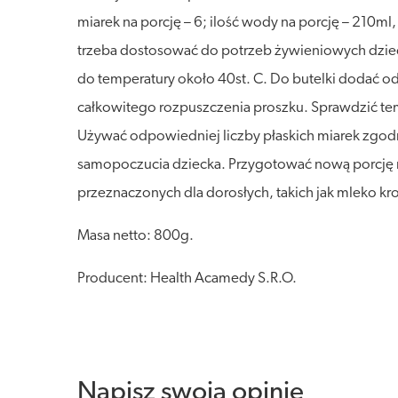
miarek na porcję – 6; ilość wody na porcję – 210ml,
trzeba dostosować do potrzeb żywieniowych dziecka
do temperatury około 40st. C. Do butelki dodać o
całkowitego rozpuszczenia proszku. Sprawdzić temp
Używać odpowiedniej liczby płaskich miarek zgodn
samopoczucia dziecka. Przygotować nową porcję m
przeznaczonych dla dorosłych, takich jak mleko k
Masa netto: 800g.
Producent: Health Acamedy S.R.O.
Napisz swoją opinię