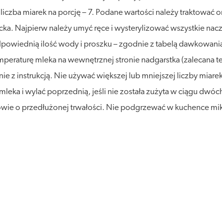
 liczba miarek na porcję – 7. Podane wartości należy traktować or
. Najpierw należy umyć ręce i wysterylizować wszystkie naczyn
dpowiednią ilość wody i proszku – zgodnie z tabelą dawkowani
eraturę mleka na wewnętrznej stronie nadgarstka (zalecana tem
ie z instrukcją. Nie używać większej lub mniejszej liczby mia
leka i wylać poprzednią, jeśli nie została zużyta w ciągu dw
rowie o przedłużonej trwałości. Nie podgrzewać w kuchence mi