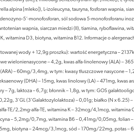
lla alpina [mleko]), L-izoleucyna, tauryna, fosforan wapnia, sia
adenozyno-5‘-monofosforan, sól sodowa 5-monofosforanu inoz
antotenian wapnia, siarczan miedzi (II), tiamina, ryboflawina, 
a K, witamina D3, biotyna, witamina B12. Informacje o alergenac
anej wody + 12,9g proszku): wartość energetyczna – 2137kJ (5
zowe wielonienasycone – 4,2g, kwas alfa-linolenowy (ALA) –
 (ARA) – 60mg/3,4mg, w tym: kwasy tłuszczowe nasycone – 1,
heksaenowy (DHA) – 15mg, kwas linolowy (LA) – 471mg, kwas 
ry – 7g, laktoza – 6,7g; błonnik – 1,8g, w tym: GOS galaktoolig
,22g, 3'GL (3'Galaktozylolaktoza) – 0,01g; białko (N x 6.25
lfa-TE/2,2mg-alfa-TE, witamina K – 32mcg/4,1mcg, witamina C
cyna – 5,2mg/0,7mg, witamina B6 – 0,41mg/0,05mg, folian –
5mg, biotyna – 24mcg/3,1mcg, sód – 170mg/22mg, potas –