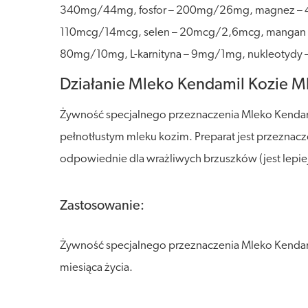
340mg/44mg, fosfor – 200mg/26mg, magnez – 4
110mcg/14mcg, selen – 20mcg/2,6mcg, mangan –
80mg/10mg, L-karnityna – 9mg/1mg, nukleotydy
Działanie Mleko Kendamil Kozie Ml
Żywność specjalnego przeznaczenia Mleko Kendamil
pełnotłustym mleku kozim. Preparat jest przeznaczo
odpowiednie dla wrażliwych brzuszków (jest lepie
Zastosowanie:
Żywność specjalnego przeznaczenia Mleko Kendami
miesiąca życia.