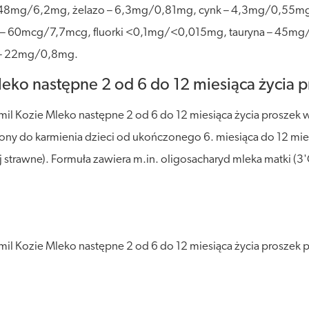
8mg/6,2mg, żelazo – 6,3mg/0,81mg, cynk – 4,3mg/0,55mg
 60mcg/7,7mcg, fluorki <0,1mg/<0,015mg, tauryna – 45mg/5
 – 22mg/0,8mg.
eko następne 2 od 6 do 12 miesiąca życia p
 Kozie Mleko następne 2 od 6 do 12 miesiąca życia proszek w
ny do karmienia dzieci od ukończonego 6. miesiąca do 12 miesią
j strawne). Formuła zawiera m.in. oligosacharyd mleka matki (
l Kozie Mleko następne 2 od 6 do 12 miesiąca życia proszek p