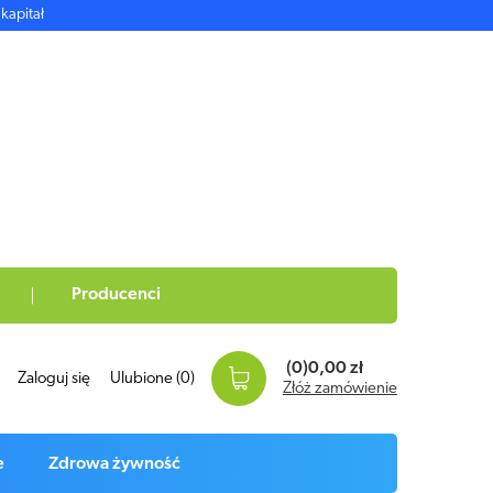
kapitał
Producenci
(0)
0,00 zł
Zaloguj się
Ulubione
(0)
Złóż zamówienie
e
Zdrowa żywność