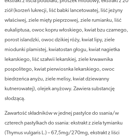
ekstrakt z liścia podbiału, proszek miodowy, ekstrakt z 20
ziół (korzeń lukrecji, liść babki lancetowatej, liść jeżyny
właściwej, ziele mięty pieprzowej, ziele rumianku, liść
eukaliptusa, owoc kopru włoskiego, kwiat bzu czarnego,
porost islandzki, owoc dzikiej róży, kwiat lipy, ziele
miodunki plamistej, kwiatostan głogu, kwiat nagietka
lekarskiego, liść szałwii lekarskiej, ziele krwawnika
pospolitego, kwiat pierwiosnka lekarskiego, owoc
biedrzeńca anyżu, ziele melisy, kwiat dziewanny
kutnerowatej), olejek anyżowy. Zawiera substancję
słodzącą.
Zawartość składników w jednej pastylce do ssania/w
czterech pastylkach do ssania: ekstrakt z ziela tymianku
(Thymus vulgaris L.) – 67,5mg/270mg, ekstrakt z liści