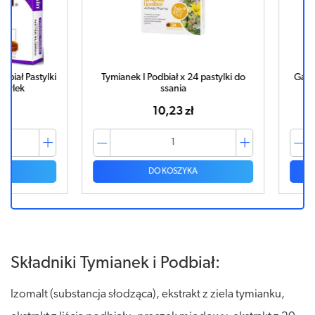
 Pastylki
Tymianek I Podbiał x 24 pastylki do
Gardlox Ty
k
ssania
p
10,23 zł
DO KOSZYKA
Składniki Tymianek i Podbiał:
Izomalt (substancja słodząca), ekstrakt z ziela tymianku,