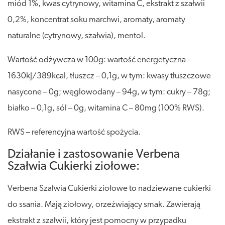
miód 1%, kwas cytrynowy, witamina C, ekstrakt z szałwii
0,2%, koncentrat soku marchwi, aromaty, aromaty
naturalne (cytrynowy, szałwia), mentol.
Wartość odżywcza w 100g: wartość energetyczna –
1630kJ/389kcal, tłuszcz – 0,1g, w tym: kwasy tłuszczowe
nasycone – 0g; węglowodany – 94g, w tym: cukry – 78g;
białko – 0,1g, sól – 0g, witamina C – 80mg (100% RWS).
RWS – referencyjna wartość spożycia.
Działanie i zastosowanie Verbena
Szałwia Cukierki ziołowe:
Verbena Szałwia Cukierki ziołowe to nadziewane cukierki
do ssania. Mają ziołowy, orzeźwiający smak. Zawierają
ekstrakt z szałwii, który jest pomocny w przypadku