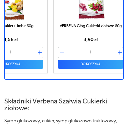
60g
VERBENA Głóg Cukierki ziołowe 60g
VERBENA Me
3,90 zł
DO KOSZYKA
Składniki Verbena Szałwia Cukierki
ziołowe:
Syrop glukozowy, cukier, syrop glukozowo-fruktozowy,