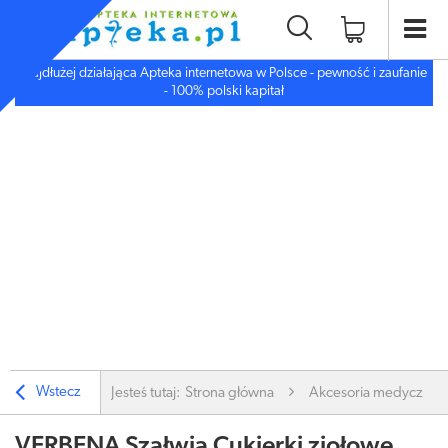
Najdłużej działająca Apteka internetowa w Polsce - pewność i zaufanie
- 100% polski kapitał
Wstecz
Jesteś tutaj:
Strona główna
Akcesoria medyczne
VERBENA Szałwia Cukierki ziołowe