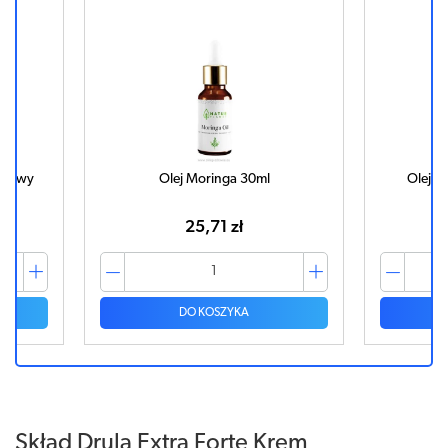
nikowy
Olej Moringa 30ml
Olej K
25,71 zł
DO KOSZYKA
Skład Drula Extra Forte Krem