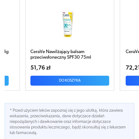
CeraVe Refill Nawilżający balsam 454g
CERAVE
do my
72,21 zł
86,91
DO KOSZYKA
* Przed użyciem leków zapoznaj się z jego ulotką, która zawiera
wskazania, przeciwskazania, dane dotyczace działań
niepożądanych i dawkowanie oraz informacje dotyczace
stosowania produktu leczniczego, bądź skonsultuj się z lekarzem
lub farmaceutą.