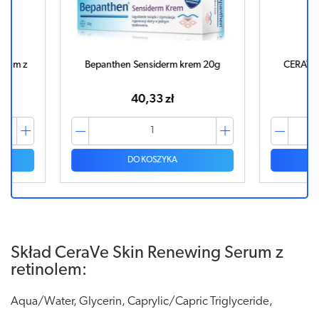
erum z
Bepanthen Sensiderm krem 20g
CERAVE 
l
40,33 zł
DO KOSZYKA
Skład CeraVe Skin Renewing Serum z
retinolem:
Aqua/Water, Glycerin, Caprylic/Capric Triglyceride,