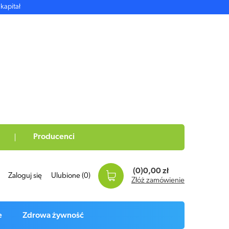
kapitał
Producenci
(0)
0,00 zł
Zaloguj się
Ulubione
(0)
Złóż zamówienie
e
Zdrowa żywność