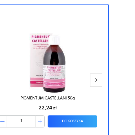
EPIKREM krem 50g
16,08 zł
DO KOSZYKA