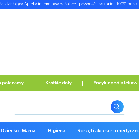
żej działająca Apteka internetowa w Polsce - pewność i zaufanie - 100% polski 
ś polecamy
Krótkie daty
Encyklopedia leków
Dziecko i Mama
Higiena
Sprzęt i akcesoria medyczn