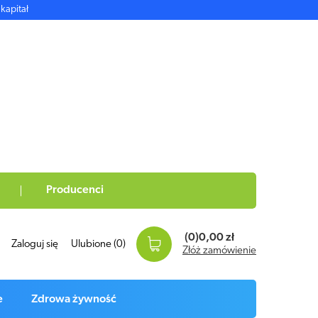
kapitał
Producenci
(0)
0,00 zł
Zaloguj się
Ulubione
(0)
Złóż zamówienie
e
Zdrowa żywność