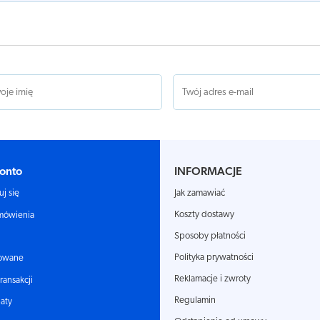
onto
INFORMACJE
Jak zamawiać
uj się
Koszty dostawy
mówienia
Sposoby płatności
Polityka prywatności
owane
Reklamacje i zwroty
transakcji
Regulamin
aty