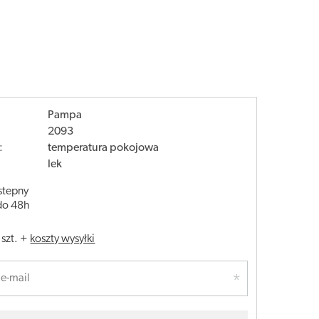
Pampa
2093
:
temperatura pokojowa
lek
stepny
do 48h
/
szt.
+
koszty wysyłki