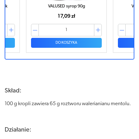
ułek
VALUSED syrop 90g
VAL
17,09 zł
DO KOSZYKA
Skład:
100 g kropli zawiera 65 g roztworu walerianianu mentolu.
Działanie: