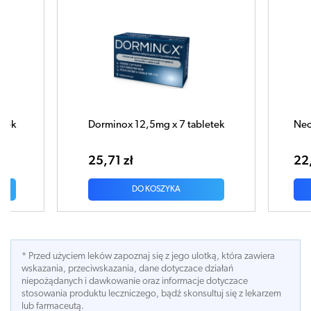
Dorminox 12,5mg x 7 tabletek
Neospas
25,71 zł
22,49 
DO KOSZYKA
* Przed użyciem leków zapoznaj się z jego ulotką, która zawiera
wskazania, przeciwskazania, dane dotyczace działań
niepożądanych i dawkowanie oraz informacje dotyczace
stosowania produktu leczniczego, bądź skonsultuj się z lekarzem
lub farmaceutą.