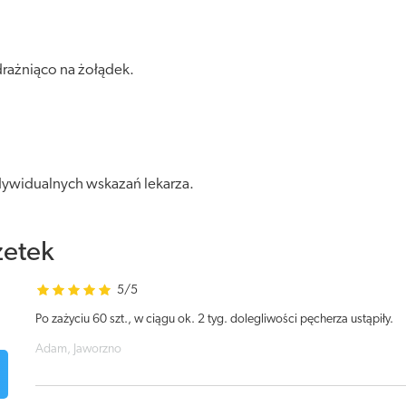
rażniąco na żołądek.
ndywidualnych wskazań lekarza.
żetek
5/5
Po zażyciu 60 szt., w ciągu ok. 2 tyg. dolegliwości pęcherza ustąpiły.
Adam, Jaworzno