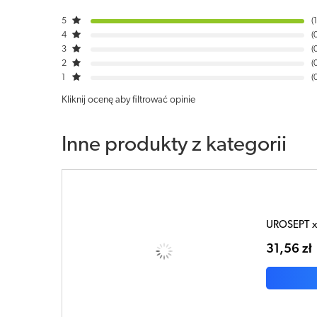
5
1
4
3
2
1
Kliknij ocenę aby filtrować opinie
Inne produkty z kategorii
UROSEPT x 
31,56 zł