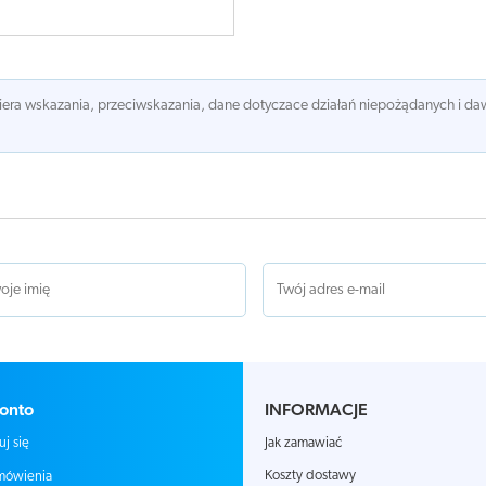
awiera wskazania, przeciwskazania, dane dotyczace działań niepożądanych i 
onto
INFORMACJE
Jak zamawiać
uj się
Koszty dostawy
mówienia