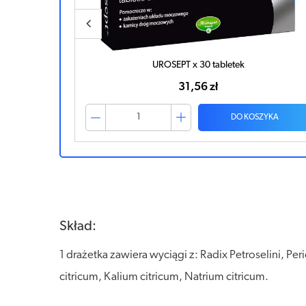
UROSEPT x 30 tabletek
31,56 zł
ZYKA
DO KOSZYKA
Skład:
1 drażetka zawiera wyciągi z: Radix Petroselini, Pe
citricum, Kalium citricum, Natrium citricum.