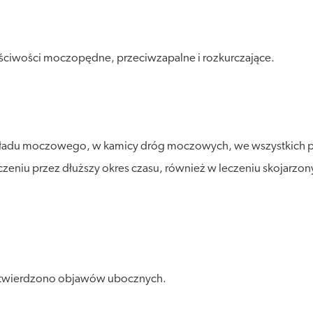
aściwości moczopędne, przeciwzapalne i rozkurczające.
ładu moczowego, w kamicy dróg moczowych, we wszystkich pr
eniu przez dłuższy okres czasu, również w leczeniu skojarzon
 stwierdzono objawów ubocznych.