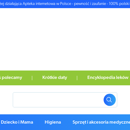
żej działająca Apteka internetowa w Polsce - pewność i zaufanie - 100% polski 
ś polecamy
Krótkie daty
Encyklopedia leków
Dziecko i Mama
Higiena
Sprzęt i akcesoria medyczn