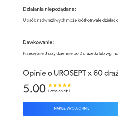
Działania niepożądane:
U osób nadwrażliwych może krótkotrwale działać d
Dawkowanie:
Przeciętnie 3 razy dziennie po 2 drażetki lub wg i
Opinie o UROSEPT x 60 dra
5.00
Liczba opinii: 1
NAPISZ SWOJĄ OPINIĘ