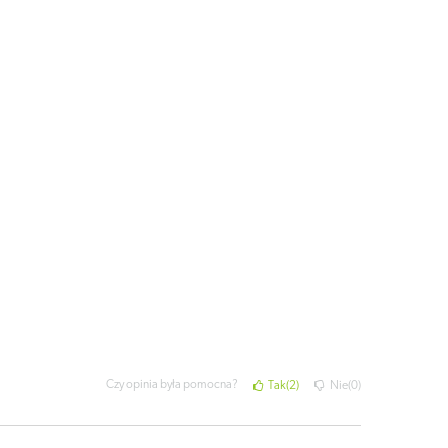
Czy opinia była pomocna?
Tak
2
Nie
0