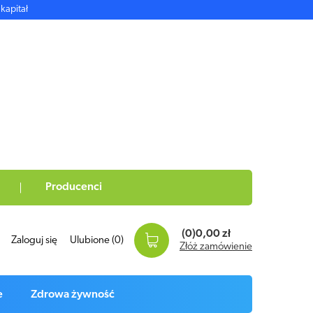
kapitał
Producenci
(0)
0,00 zł
Zaloguj się
Ulubione
(0)
Złóż zamówienie
e
Zdrowa żywność