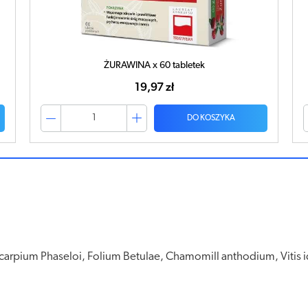
ŻURAWINA x 60 tabletek
19,97 zł
DO KOSZYKA
ricarpium Phaseloi, Folium Betulae, Chamomill anthodium, Vitis 