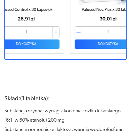
ułek
Valused Noc Plus x 30 tabletek
VAL
30,01 zł
DO KOSZYKA
Skład:
(1 tabletka):
Substancja czynna: wyciąg z korzenia kozłka lekarskiego -
(6:1, w 60% etanolu) 200 mg
Substancje pomocnicze: laktoza, wapnia wodorofosforan