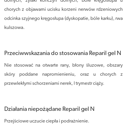
dolnych, żylaki kończyn dolnych, bóle kręgosłupa u
chorych z objawami ucisku korzeni nerwów rdzeniowych
odcinka szyjnego kręgosłupa (dyskopatie, bóle karku), rwa
kulszowa.
Przeciwwskazania do stosowania Reparil gel N
Nie stosować na otwarte rany, błony śluzowe, obszary
skóry poddane napromienieniu, oraz u chorych z
przewlekłymi schorzeniami nerek, I trymestr ciąży.
Działania niepożądane Reparil gel N
Przejściowe uczucie ciepła i podrażnienie.