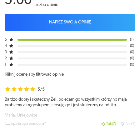
5.00
Liczba opinii: 1
NAPISZ SWOJĄ OPINIĘ
5
1
4
0
3
0
2
0
1
0
Kliknij ocenę aby filtrować opinie
5/5
Bardzo dobry i skuteczny Żel ,polecam go wszystkim którzy np maja
problemy z kręgosłupem ,stosuję go i jest skuteczny na ból itp.
Maria, Uniejowice
Czy opinia była pomocna?
Tak
7
Nie
7