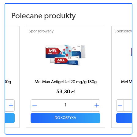
Polecane produkty
Sponsorowany
Sponsorowa
g 100g
Mel Max Actigel żel 20 mg/g 180g
Mel Max 
53,30 zł
DO KOSZYKA