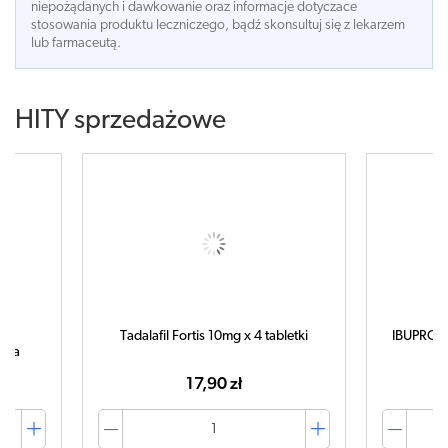
niepożądanych i dawkowanie oraz informacje dotyczace
stosowania produktu leczniczego, bądź skonsultuj się z lekarzem
lub farmaceutą.
HITY sprzedażowe
tabletki
IBUPROM MAX Sprint x 40 kapsułek
amp
42,99 zł