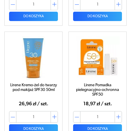
DO KOSZYKA
DO KOSZYKA
Lirene Kremo-żel do twarzy
Lirene Pomadka
pod makijaż SPF30 50ml
pielegnacyjno-ochronna
SPF50
26,96 zł / szt.
18,97 zł / szt.
DO KOSZYKA
DO KOSZYKA