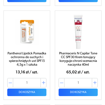
Panthenol Lipstick Pomadka
Pharmaceris N Capilar Tone
ochronna do suchych i
CC SPF30 Krem tonujący
spierzchniętych ust SPF15
koryguje-chroni-wzmacnia
4,5g x 1 sztuka
naczynka 40ml
13,16 zł / szt.
65,02 zł / szt.
DO KOSZYKA
DO KOSZYKA