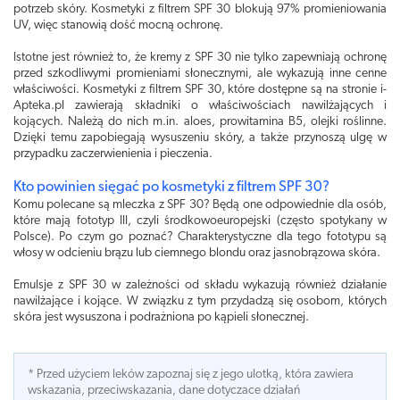
potrzeb skóry. Kosmetyki z filtrem SPF 30 blokują 97% promieniowania
UV, więc stanowią dość mocną ochronę.
Istotne jest również to, że kremy z SPF 30 nie tylko zapewniają ochronę
przed szkodliwymi promieniami słonecznymi, ale wykazują inne cenne
właściwości. Kosmetyki z filtrem SPF 30, które dostępne są na stronie i-
Apteka.pl zawierają składniki o właściwościach nawilżających i
kojących. Należą do nich m.in. aloes, prowitamina B5, olejki roślinne.
Dzięki temu zapobiegają wysuszeniu skóry, a także przynoszą ulgę w
przypadku zaczerwienienia i pieczenia.
Kto powinien sięgać po kosmetyki z filtrem SPF 30?
Komu polecane są mleczka z SPF 30? Będą one odpowiednie dla osób,
które mają fototyp III, czyli środkowoeuropejski (często spotykany w
Polsce). Po czym go poznać? Charakterystyczne dla tego fototypu są
włosy w odcieniu brązu lub ciemnego blondu oraz jasnobrązowa skóra.
Emulsje z SPF 30 w zależności od składu wykazują również działanie
nawilżające i kojące. W związku z tym przydadzą się osobom, których
skóra jest wysuszona i podrażniona po kąpieli słonecznej.
* Przed użyciem leków zapoznaj się z jego ulotką, która zawiera
wskazania, przeciwskazania, dane dotyczace działań