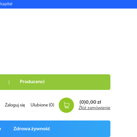
kapitał
Producenci
(0)
0,00 zł
Zaloguj się
Ulubione
(0)
Złóż zamówienie
e
Zdrowa żywność