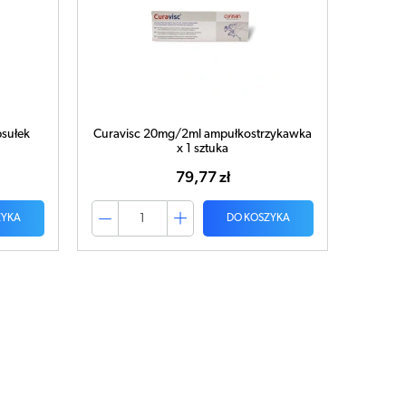
sułek
Curavisc 20mg/2ml ampułkostrzykawka
x 1 sztuka
79,77 zł
ZYKA
DO KOSZYKA