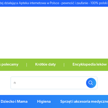
żej działająca Apteka internetowa w Polsce - pewność i zaufanie - 100% polski 
ś polecamy
Krótkie daty
Encyklopedia leków
Dziecko i Mama
Higiena
Sprzęt i akcesoria medyczn