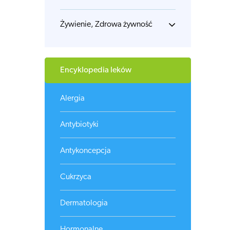
Żywienie, Zdrowa żywność
Encyklopedia leków
Alergia
Antybiotyki
Antykoncepcja
Cukrzyca
Dermatologia
Hormonalne