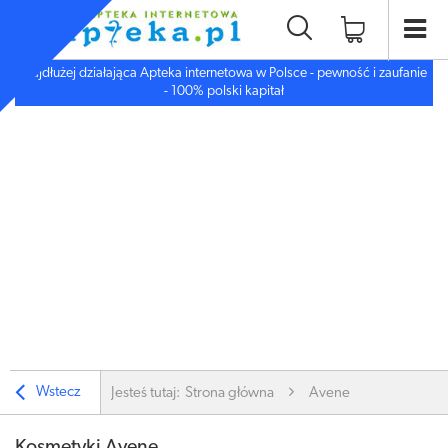
Najdłużej działająca Apteka internetowa w Polsce - pewność i zaufanie
- 100% polski kapitał
Wstecz
Jesteś tutaj:
Strona główna
Avene