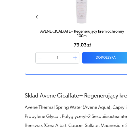
hronny 40ml
AVENE CICALFATE+ Regenerujący krem ochronny
100ml
79,03 zł
ZYKA
DO KOSZYKA
Skład Avene Cicalfate+ Regenerujący kr
Avene Thermal Spring Water (Avene Aqua), Caprylic
Propylene Glycol, Polyglyceryl-2 Sesquiisosteara
Beeswax (Cera Alba), Copper Sulfate, Magnesium Ste