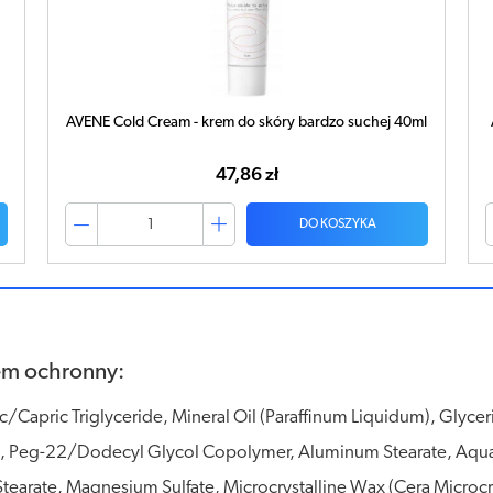
AVENE Cold Cream - krem do skóry bardzo suchej 40ml
47,86 zł
DO KOSZYKA
em ochronny:
/Capric Triglyceride, Mineral Oil (Paraffinum Liquidum), Glyce
te, Peg-22/Dodecyl Glycol Copolymer, Aluminum Stearate, Aquap
arate, Magnesium Sulfate, Microcrystalline Wax (Cera Microcris