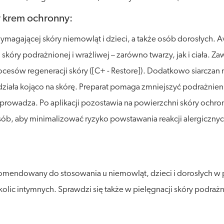
y krem ochronny:
wymagającej skóry niemowląt i dzieci, a także osób dorosłych.
kóry podrażnionej i wrażliwej – zarówno twarzy, jak i ciała. Z
ocesów regeneracji skóry ([C+ - Restore]). Dodatkowo siarczan m
 działa kojąco na skórę. Preparat pomaga zmniejszyć podrażnie
zprowadza. Po aplikacji pozostawia na powierzchni skóry ochro
ób, aby minimalizować ryzyko powstawania reakcji alergiczn
mendowany do stosowania u niemowląt, dzieci i dorosłych w pi
okolic intymnych. Sprawdzi się także w pielęgnacji skóry podrażn