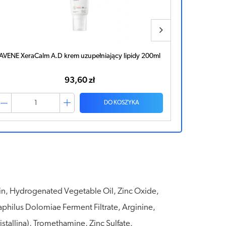
AVENE XeraCalm A.D krem uzupełniający lipidy 200ml
AVENE CICA
93,60 zł
DO KOSZYKA
rin, Hydrogenated Vegetable Oil, Zinc Oxide,
hilus Dolomiae Ferment Filtrate, Arginine,
tallina), Tromethamine, Zinc Sulfate.