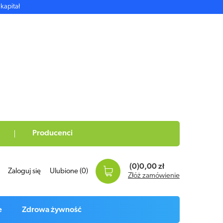
kapitał
Producenci
(0)
0,00 zł
Zaloguj się
Ulubione
(0)
Złóż zamówienie
e
Zdrowa żywność