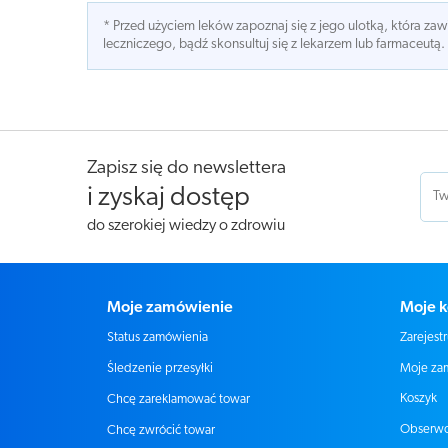
* Przed użyciem leków zapoznaj się z jego ulotką, która z
leczniczego, bądź skonsultuj się z lekarzem lub farmaceutą.
Zapisz się do newslettera
i zyskaj dostęp
do szerokiej wiedzy o zdrowiu
Moje zamówienie
Moje k
Status zamówienia
Zarejestr
Moje za
Śledzenie przesyłki
Koszyk
Chcę zareklamować towar
Obserw
Chcę zwrócić towar