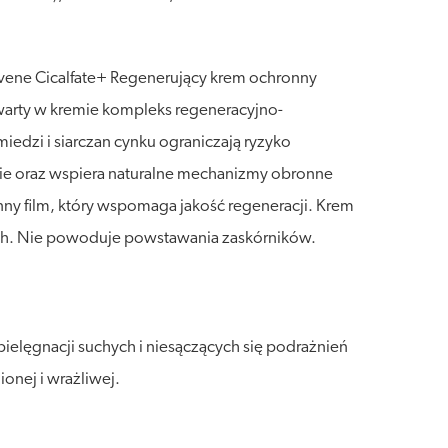
 Avene Cicalfate+ Regenerujący krem ochronny
awarty w kremie kompleks regeneracyjno-
iedzi i siarczan cynku ograniczają ryzyko
nie oraz wspiera naturalne mechanizmy obronne
nny film, który wspomaga jakość regeneracji. Krem
ych. Nie powoduje powstawania zaskórników.
elęgnacji suchych i niesączących się podrażnień
ionej i wrażliwej.