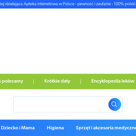
żej działająca Apteka internetowa w Polsce - pewność i zaufanie - 100% polski 
ś polecamy
Krótkie daty
Encyklopedia leków
Dziecko i Mama
Higiena
Sprzęt i akcesoria medyczn