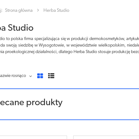
j:
Strona główna
Herba Studio
a Studio
io to polska firma specjalizująca się w produkcji dermokosmetyków, artykuł
ada swoją siedzibę w Wysogotowie, w województwie wielkopolskim, niedale
ia proekologicznej działalności, dlatego Herba Studio stosuje produkcję b
nazwie rosnąco
lecane produkty