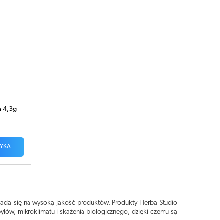
a 4,3g
ZYKA
łada się na wysoką jakość produktów. Produkty Herba Studio
ów, mikroklimatu i skażenia biologicznego, dzięki czemu są