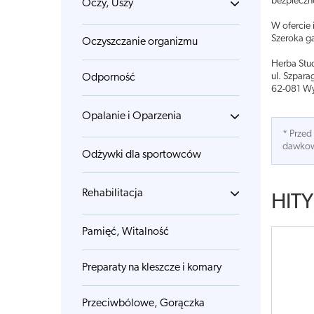
bezpieczne
Oczy, Uszy
W ofercie 
Szeroka g
Oczyszczanie organizmu
Herba Stud
ul. Szpar
Odporność
62-081 W
Opalanie i Oparzenia
* Przed
dawkowa
Odżywki dla sportowców
Rehabilitacja
HITY
Pamięć, Witalność
Preparaty na kleszcze i komary
Przeciwbólowe, Gorączka