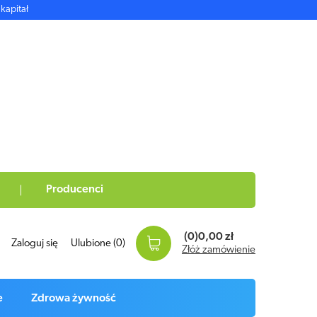
kapitał
Producenci
(0)
0,00 zł
Zaloguj się
Ulubione
(0)
Złóż zamówienie
e
Zdrowa żywność