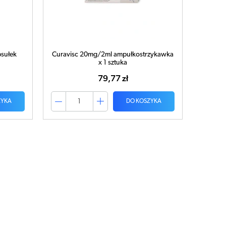
sułek
Curavisc 20mg/2ml ampułkostrzykawka
x 1 sztuka
79,77 zł
ZYKA
DO KOSZYKA