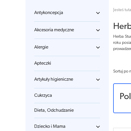
Jesteś tuta
Antykoncepcja
Herb
Akcesoria medyczne
Herba Stud
roku posi
Alergie
prowadzen
Apteczki
Sortuj po 
Artykuły higieniczne
Po
Cukrzyca
Dieta, Odchudzanie
Dziecko i Mama