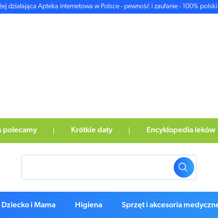
żej działająca Apteka internetowa w Polsce - pewność i zaufanie - 100% polski 
ś polecamy
Krótkie daty
Encyklopedia leków
Dziecko i Mama
Higiena
Sprzęt i akcesoria medyczn