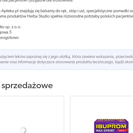
 dla pacjentów i przyjazne dla środowiska.
i-Apteka.pl znajdują się balsamy do rąk, stóp i ust, specjalistyczne pomadk
ama produktów Herba Studio spełnia różnorodne potrzeby polskich pacjentów,
io sp. z o.o.
agowa 5
ysogotowo
 użyciem leków zapoznaj się z jego ulotką, która zawiera wskazania, przeciws
nie oraz informacje dotyczace stosowania produktu leczniczego, bądź skonsu
 sprzedażowe