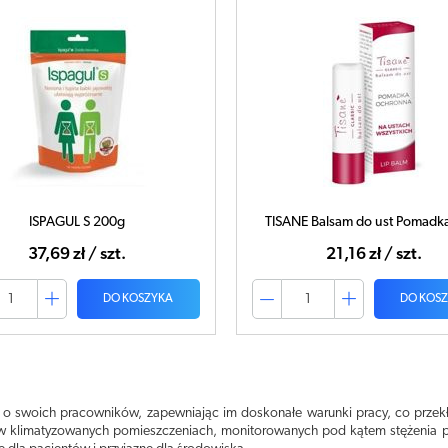
ISPAGUL S 200g
TISANE Balsam do ust Pomadk
37,69 zł / szt.
21,16 zł / szt.
DO KOSZYKA
DO KOS
 o swoich pracowników, zapewniając im doskonałe warunki pracy, co przek
w klimatyzowanych pomieszczeniach, monitorowanych pod kątem stężenia pył