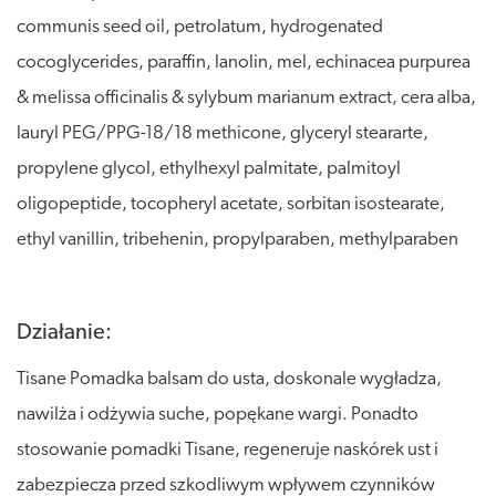
communis seed oil, petrolatum, hydrogenated
cocoglycerides, paraffin, lanolin, mel, echinacea purpurea
& melissa officinalis & sylybum marianum extract, cera alba,
lauryl PEG/PPG-18/18 methicone, glyceryl steararte,
propylene glycol, ethylhexyl palmitate, palmitoyl
oligopeptide, tocopheryl acetate, sorbitan isostearate,
ethyl vanillin, tribehenin, propylparaben, methylparaben
Działanie:
Tisane Pomadka balsam do usta, doskonale wygładza,
nawilża i odżywia suche, popękane wargi. Ponadto
stosowanie pomadki Tisane, regeneruje naskórek ust i
zabezpiecza przed szkodliwym wpływem czynników