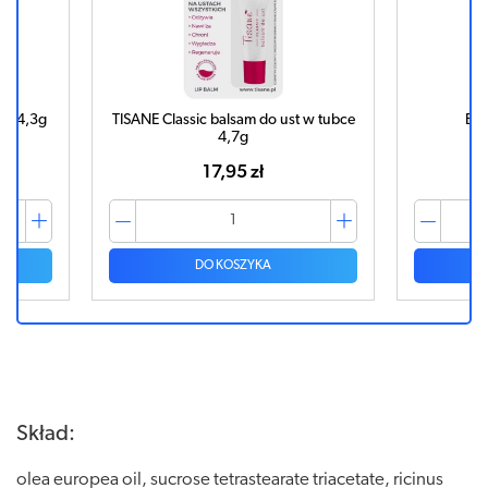
ka 4,3g
TISANE Classic balsam do ust w tubce
BA
4,7g
17,95 zł
DO KOSZYKA
Skład:
olea europea oil, sucrose tetrastearate triacetate, ricinus