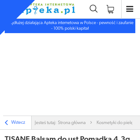
Najdłużej działająca Apteka internetowa w Polsce - pewność i zaufanie
- 100% polski kapitał
Wstecz
Jesteś tutaj:
Strona główna
Kosmetyki do pielęgnac
TISANE Balsam do ust Pomadka 4,3g