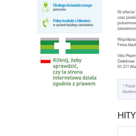
W ofercie
oraz probi
pokarmowy
zaawansow
Współprac
Firma kład
Vitis Phar
Giełdowa 
01-211 Wa
* Przed
dawkowa
HITY