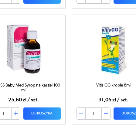
SS Baby Med Syrop na kaszel 100
Vitis GG krople 8ml
ml
25,60 zł / szt.
31,05 zł / szt.
DO KOSZYKA
DO KOS