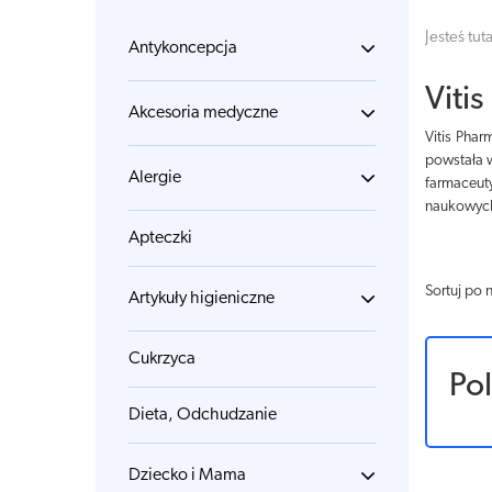
Jesteś tuta
Antykoncepcja
Viti
Akcesoria medyczne
Vitis Phar
powstała w
Alergie
farmaceut
naukowyc
Apteczki
Sortuj po 
Artykuły higieniczne
Cukrzyca
Po
Dieta, Odchudzanie
Dziecko i Mama