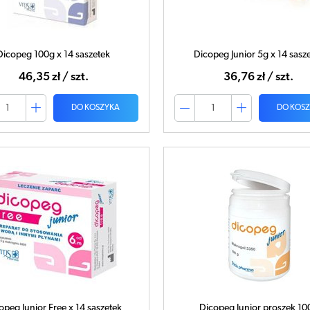
Dicopeg 100g x 14 saszetek
Dicopeg Junior 5g x 14 sasz
46,35 zł / szt.
36,76 zł / szt.
DO KOSZYKA
DO KOS
opeg Junior Free x 14 saszetek
Dicopeg Junior proszek 10