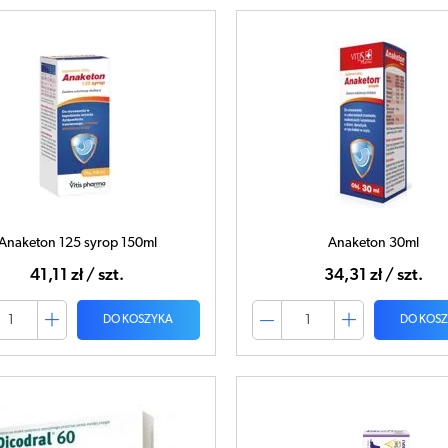
Anaketon 125 syrop 150ml
Anaketon 30ml
41,11 zł / szt.
34,31 zł / szt.
DO KOSZYKA
DO KOS