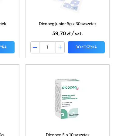
etek
Dicopeg Junior 5g x 30 saszetek
59,70 zł / szt.
ZYKA
DO KOSZYKA
0g
Dicopeg Si x 10 saszetek