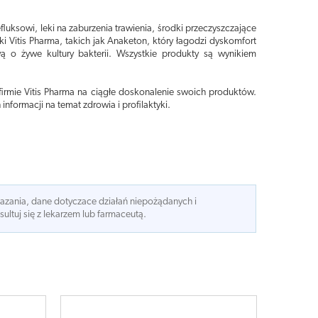
fluksowi, leki na zaburzenia trawienia, środki przeczyszczające
i Vitis Pharma, takich jak Anaketon, który łagodzi dyskomfort
ą o żywe kultury bakterii. Wszystkie produkty są wynikiem
irmie Vitis Pharma na ciągłe doskonalenie swoich produktów.
nformacji na temat zdrowia i profilaktyki.
kazania, dane dotyczace działań niepożądanych i
ltuj się z lekarzem lub farmaceutą.