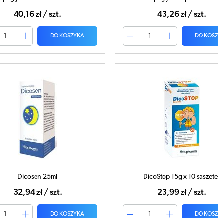
40,16 zł / szt.
43,26 zł / szt.
DO KOSZYKA
DO KOS
Dicosen 25ml
DicoStop 15g x 10 saszete
32,94 zł / szt.
23,99 zł / szt.
DO KOSZYKA
DO KOS