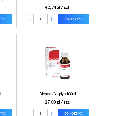
42,74 zł / szt.
ZYKA
DO KOSZYKA
k
Dicotuss 3+ płyn 100ml
27,00 zł / szt.
ZYKA
DO KOSZYKA