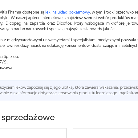
 Vitis Pharma dostępne są
leki na układ pokarmowy
, w tym środki przeciwko re
otyki. W naszej aptece internetowej znajdziesz szeroki wybór produktów mark
, Dicopeg na zaparcia oraz Dicoflor, który wzbogaca mikroflorę jelitow
anych badań naukowych i spełniają najwyższe standardy jakości.
a z międzynarodowymi uniwersytetami i specjalistami medycznymi pozwala f
zie również duży nacisk na edukację konsumentów, dostarczając im rzetelnych i
ma Sp. z o.o.
7/9,
rszawa
 użyciem leków zapoznaj się z jego ulotką, która zawiera wskazania, przeciws
nie oraz informacje dotyczace stosowania produktu leczniczego, bądź skonsu
 sprzedażowe