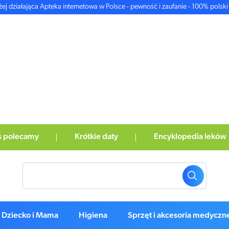
żej działająca Apteka internetowa w Polsce - pewność i zaufanie - 100% polski 
ś polecamy
Krótkie daty
Encyklopedia leków
Dziecko i Mama
Higiena
Sprzęt i akcesoria medyczn