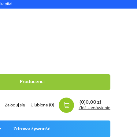
kapitał
Producenci
(0)
0,00 zł
Zaloguj się
Ulubione
(0)
Złóż zamówienie
e
Zdrowa żywność