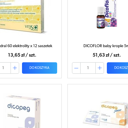
dral 60 elektrolity x 12 saszetek
DICOFLOR baby krople 5
13,65 zł / szt.
51,63 zł / szt.
DO KOSZYKA
DO KOS