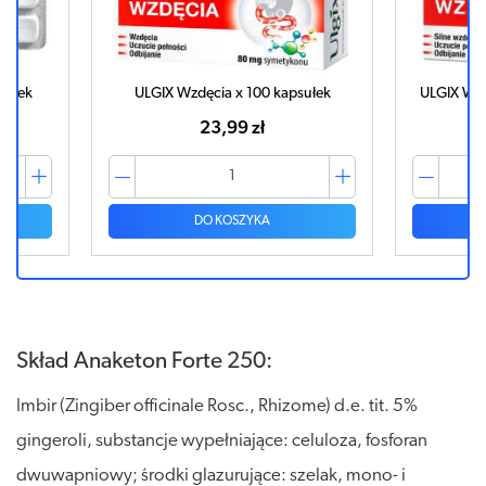
letek
ULGIX Wzdęcia x 100 kapsułek
ULGIX WZ
23,99 zł
DO KOSZYKA
Skład Anaketon Forte 250:
Imbir (Zingiber officinale Rosc., Rhizome) d.e. tit. 5%
gingeroli, substancje wypełniające: celuloza, fosforan
dwuwapniowy; środki glazurujące: szelak, mono- i