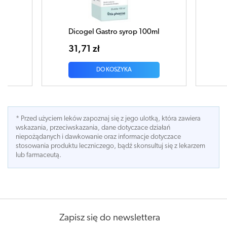
op 100ml
Anaketon 30ml
34,31 zł
DO KOSZYKA
* Przed użyciem leków zapoznaj się z jego ulotką, która zawiera
wskazania, przeciwskazania, dane dotyczace działań
niepożądanych i dawkowanie oraz informacje dotyczace
stosowania produktu leczniczego, bądź skonsultuj się z lekarzem
lub farmaceutą.
Zapisz się do newslettera