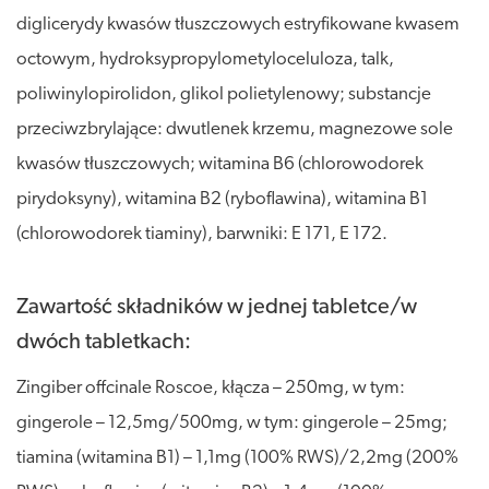
diglicerydy kwasów tłuszczowych estryfikowane kwasem
octowym, hydroksypropylometyloceluloza, talk,
poliwinylopirolidon, glikol polietylenowy; substancje
przeciwzbrylające: dwutlenek krzemu, magnezowe sole
kwasów tłuszczowych; witamina B6 (chlorowodorek
pirydoksyny), witamina B2 (ryboflawina), witamina B1
(chlorowodorek tiaminy), barwniki: E 171, E 172.
Zawartość składników w jednej tabletce/w
dwóch tabletkach:
Zingiber offcinale Roscoe, kłącza – 250mg, w tym:
gingerole – 12,5mg/500mg, w tym: gingerole – 25mg;
tiamina (witamina B1) – 1,1mg (100% RWS)/2,2mg (200%