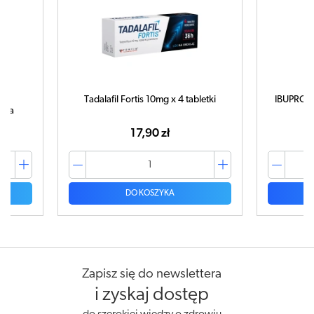
Tadalafil Fortis 10mg x 4 tabletki
IBUPROM MA
a
17,90 zł
DO KOSZYKA
Zapisz się do newslettera
i zyskaj dostęp