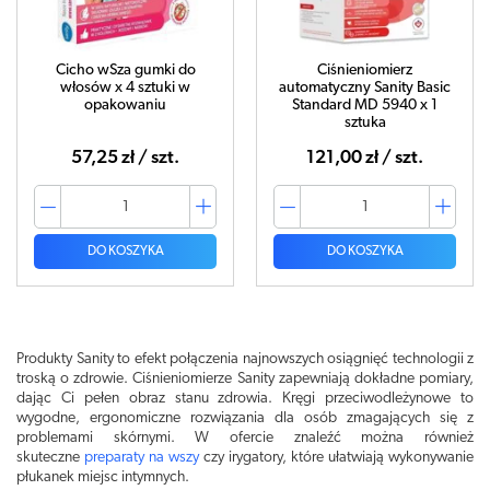
Cicho wSza gumki do
Ciśnieniomierz
włosów x 4 sztuki w
automatyczny Sanity Basic
opakowaniu
Standard MD 5940 x 1
sztuka
57,25 zł / szt.
121,00 zł / szt.
DO KOSZYKA
DO KOSZYKA
Produkty Sanity to efekt połączenia najnowszych osiągnięć technologii z
troską o zdrowie. Ciśnieniomierze Sanity zapewniają dokładne pomiary,
dając Ci pełen obraz stanu zdrowia. Kręgi przeciwodleżynowe to
wygodne, ergonomiczne rozwiązania dla osób zmagających się z
problemami skórnymi. W ofercie znaleźć można również
skuteczne
preparaty na wszy
czy irygatory, które ułatwiają wykonywanie
płukanek miejsc intymnych.