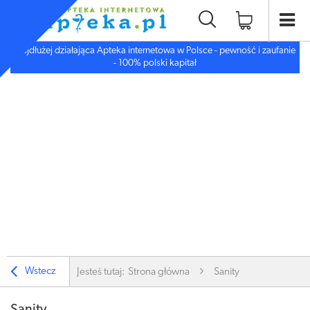
Najdłużej działająca Apteka internetowa w Polsce - pewność i zaufanie
- 100% polski kapitał
Wstecz
Jesteś tutaj:
Strona główna
Sanity