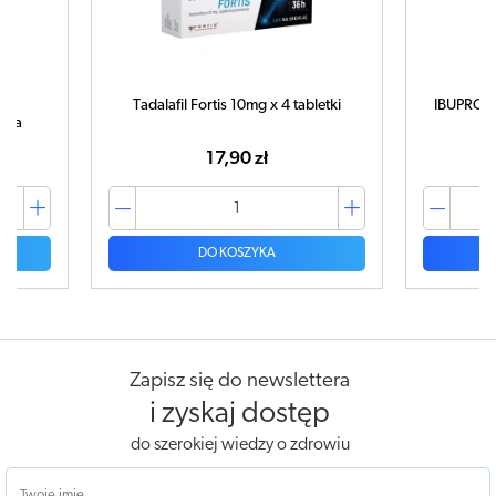
Tadalafil Fortis 10mg x 4 tabletki
IBUPROM 
tuka
17,90 zł
DO KOSZYKA
Zapisz się do newslettera
i zyskaj dostęp
do szerokiej wiedzy o zdrowiu