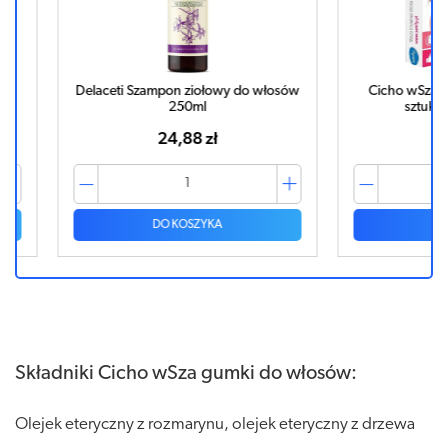
o włosów
Cicho wSza gumki do włosów x 4
Cicho w
sztuki w opakowaniu
57,25 zł
DO KOSZYKA
Składniki Cicho wSza gumki do włosów:
Olejek eteryczny z rozmarynu, olejek eteryczny z drzewa