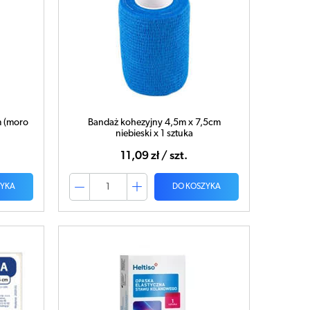
m (moro
Bandaż kohezyjny 4,5m x 7,5cm
niebieski x 1 sztuka
11,09 zł / szt.
ZYKA
DO KOSZYKA