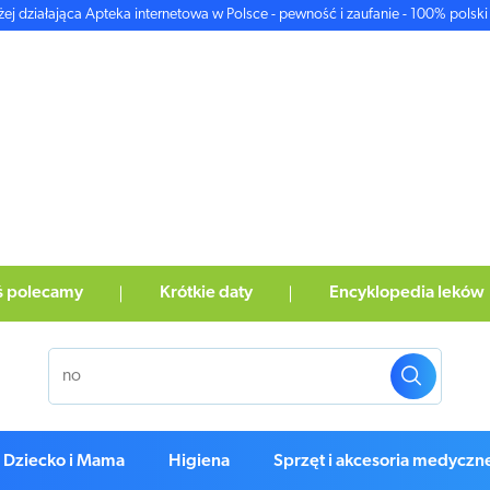
żej działająca Apteka internetowa w Polsce - pewność i zaufanie - 100% polski 
ś polecamy
Krótkie daty
Encyklopedia leków
Dziecko i Mama
Higiena
Sprzęt i akcesoria medyczn