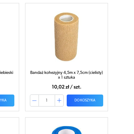
ebieski
Bandaż kohezyjny 4,5m x 7,5cm (cielisty)
x 1 sztuka
10,02 zł / szt.
ZYKA
DO KOSZYKA