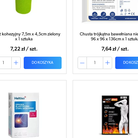
 kohezyjny 7,5m x 4,5cm zielony
Chusta trójkątna bawełniana ni
x 1 sztuka
96 x 96 x 136cm x 1 sztuk
7,22 zł / szt.
7,64 zł / szt.
DO KOSZYKA
DO KOS