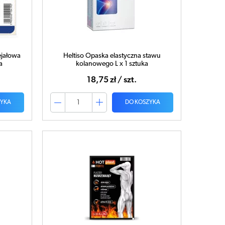
ejałowa
Heltiso Opaska elastyczna stawu
a
kolanowego L x 1 sztuka
18,75 zł / szt.
ZYKA
DO KOSZYKA