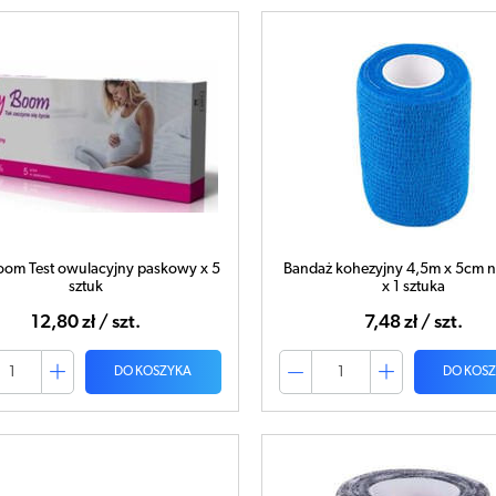
oom Test owulacyjny paskowy x 5
Bandaż kohezyjny 4,5m x 5cm ni
sztuk
x 1 sztuka
12,80 zł / szt.
7,48 zł / szt.
DO KOSZYKA
DO KOS