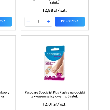
sztuka
12,88 zł / szt.
ZYKA
DO KOSZYKA
unkowy
Pasocare Specialist Plus Plastry na odciski
uka
z kwasem salicylowym x 8 sztuk
12,81 zł / szt.