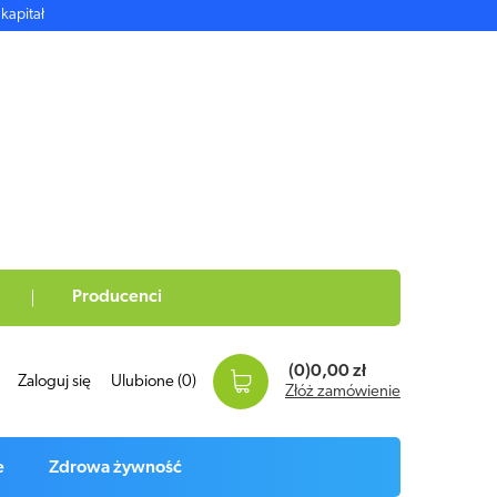
kapitał
Producenci
(0)
0,00 zł
Zaloguj się
Ulubione
(0)
Złóż zamówienie
e
Zdrowa żywność