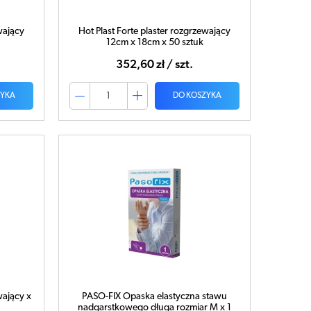
wający
Hot Plast Forte plaster rozgrzewający
12cm x 18cm x 50 sztuk
352,60 zł / szt.
ZYKA
DO KOSZYKA
wający x
PASO-FIX Opaska elastyczna stawu
nadgarstkowego długa rozmiar M x 1