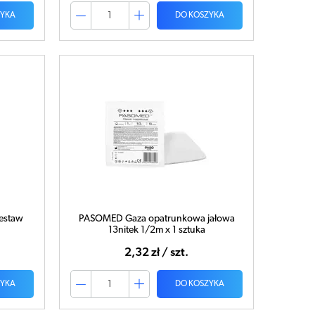
ZYKA
DO KOSZYKA
estaw
PASOMED Gaza opatrunkowa jałowa
13nitek 1/2m x 1 sztuka
2,32 zł / szt.
ZYKA
DO KOSZYKA