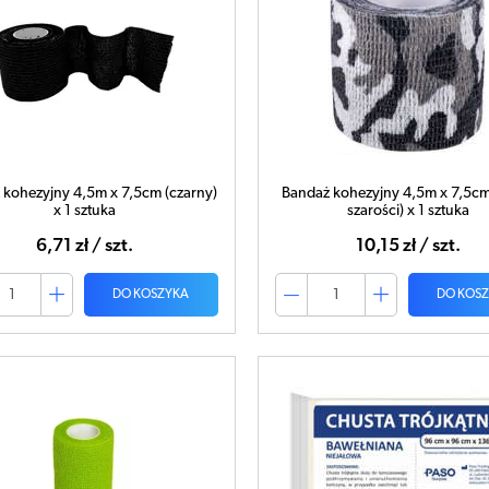
 kohezyjny 4,5m x 7,5cm (czarny)
Bandaż kohezyjny 4,5m x 7,5c
x 1 sztuka
szarości) x 1 sztuka
6,71 zł / szt.
10,15 zł / szt.
DO KOSZYKA
DO KOS