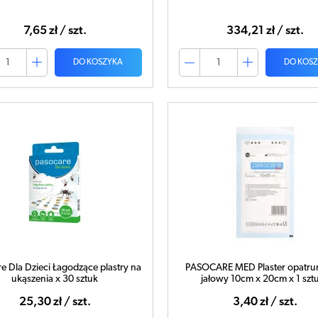
7,65 zł / szt.
334,21 zł / szt.
DO KOSZYKA
DO KOS
e Dla Dzieci Łagodzące plastry na
PASOCARE MED Plaster opatr
ukąszenia x 30 sztuk
jałowy 10cm x 20cm x 1 szt
25,30 zł / szt.
3,40 zł / szt.