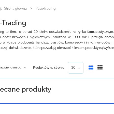
j:
Strona główna
Paso-Trading
-Trading
ing to firma o ponad 20-letnim doświadczeniu na rynku farmaceutycznym, s
w opatrunkowych i higienicznych. Założona w 1999 roku, przejęła dor
o w Polsce producenta bandaży, plastrów, kompresów i innych wyrobów m
edzę i doświadczenie, które pozwalają oferować klientom produkty najwyższej
nazwie rosnąco
Produktów na stronie
30
lecane produkty