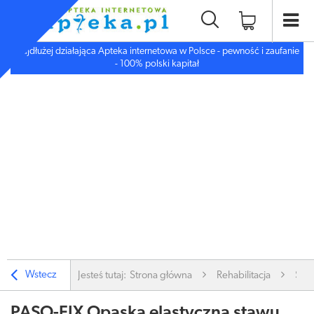
Najdłużej działająca Apteka internetowa w Polsce - pewność i zaufanie
- 100% polski kapitał
Wstecz
Jesteś tutaj:
Strona główna
Rehabilitacja
Stab
PASO-FIX Opaska elastyczna stawu