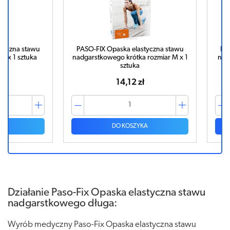
 stawu
PASO-FIX Opaska elastyczna stawu
PASO-FIX
sztuka
nadgarstkowego krótka rozmiar M x 1
nadgarstko
sztuka
14,12 zł
DO KOSZYKA
Działanie Paso-Fix Opaska elastyczna stawu
nadgarstkowego długa:
Wyrób medyczny Paso-Fix Opaska elastyczna stawu