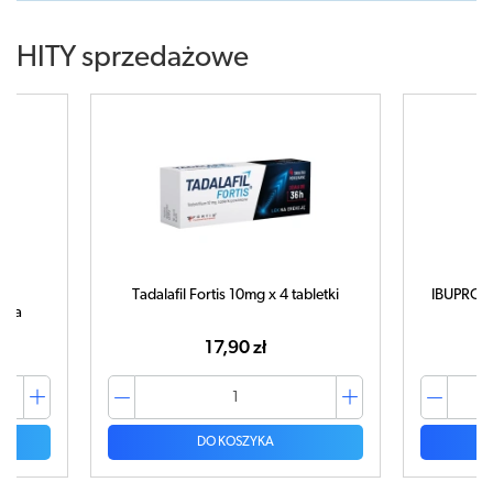
HITY sprzedażowe
Tadalafil Fortis 10mg x 4 tabletki
IBUPROM 
tuka
17,90 zł
DO KOSZYKA