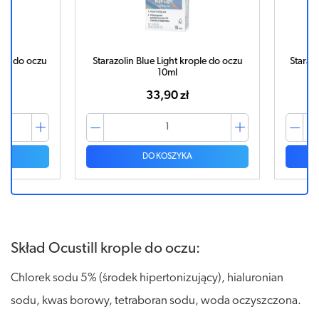
 do oczu
Starazolin Blue Light krople do oczu
Starazolin
10ml
kr
33,90 zł
DO KOSZYKA
Skład Ocustill krople do oczu:
Chlorek sodu 5% (środek hipertonizujący), hialuronian
sodu, kwas borowy, tetraboran sodu, woda oczyszczona.