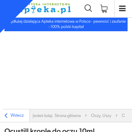
Najdłużej działająca Apteka internetowa w Polsce - pewność i zaufanie
- 100% polski kapitał
Wstecz
Jesteś tutaj:
Strona główna
Oczy, Uszy
Oczy
Ocustill krople do oczu 10ml