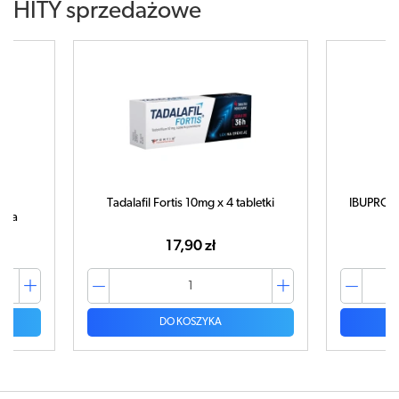
HITY sprzedażowe
Tadalafil Fortis 10mg x 4 tabletki
IBUPROM MAX 
17,90 zł
DO KOSZYKA
D