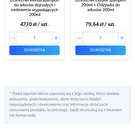
DERMENA Revital Szampon
DERMENA Zestaw Szampon
do włosów dojrzałych i
200ml + Odżywka do
nadmiernie wypadających
włosów 200ml
200ml
47,10 zł / szt.
79,64 zł / szt.
DO KOSZYKA
DO KOSZYKA
* Przed użyciem leków zapoznaj się z jego ulotką, która zawiera
wskazania, przeciwskazania, dane dotyczace działań
niepożądanych i dawkowanie oraz informacje dotyczace
stosowania produktu leczniczego, bądź skonsultuj się z lekarzem
lub farmaceutą.