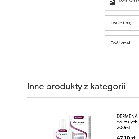
Dodaj własn
Twoje imię
Twój email
Inne produkty z kategorii
DERMENA R
dojrzałych
200ml
47,10 zł