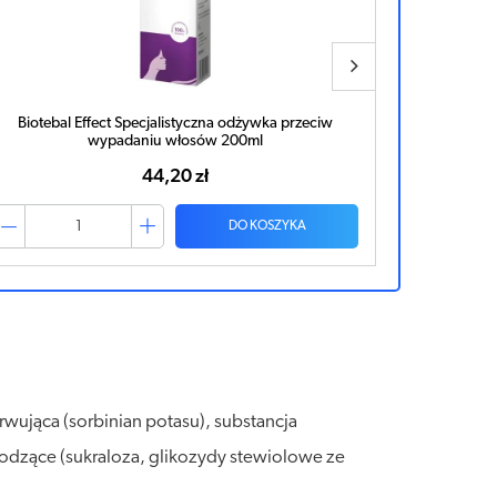
Biotebal Men szampon 150ml
Biotebal
42,83 zł
DO KOSZYKA
wująca (sorbinian potasu), substancja
łodzące (sukraloza, glikozydy stewiolowe ze