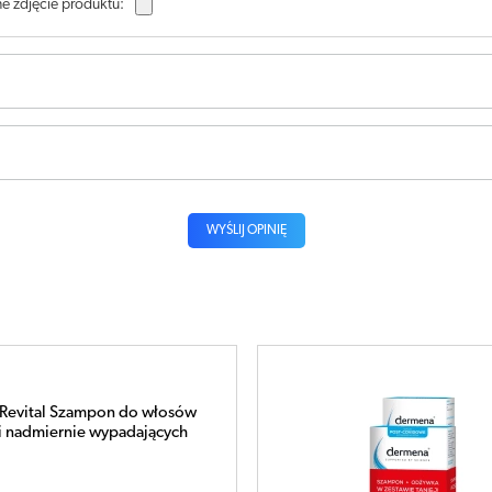
e zdjęcie produktu:
WYŚLIJ OPINIĘ
evital Szampon do włosów
 i nadmiernie wypadających