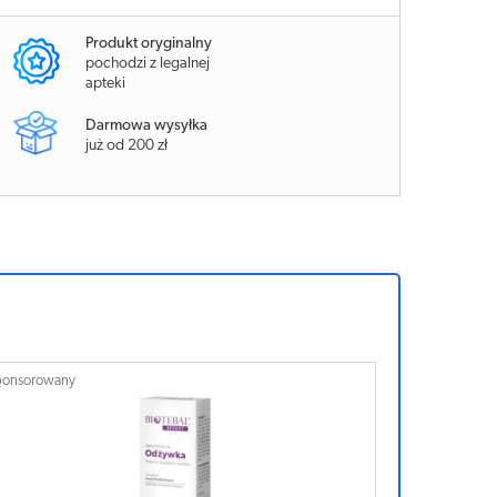
Produkt oryginalny
pochodzi z legalnej
apteki
Darmowa wysyłka
już od 200 zł
ponsorowany
Sponsorowan