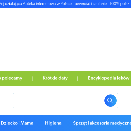
żej działająca Apteka internetowa w Polsce - pewność i zaufanie - 100% polski 
ś polecamy
Krótkie daty
Encyklopedia leków
Dziecko i Mama
Higiena
Sprzęt i akcesoria medyczn