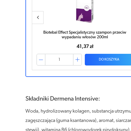
n przeciw
Biotebal Effect Specjalistyczne serum spray przeciw
wypadaniu włosów 130ml
46,23 zł
ZYKA
DO KOSZYKA
Składniki Dermena Intensive:
Woda, hydrolizowany kolagen, substancja utrzymują
zagęszczająca (guma ksantanowa), aromat, siarcza
stewii), witamina B6 (chlorowodorek pirydoksyny).