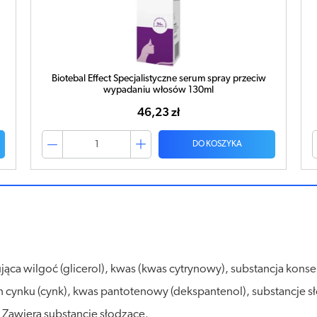
Biotebal Effect Specjalistyczna odżywka przeciw
wypadaniu włosów 200ml
44,20 zł
DO KOSZYKA
ca wilgoć (glicerol), kwas (kwas cytrynowy), substancja konser
n cynku (cynk), kwas pantotenowy (dekspantenol), substancje s
 Zawiera substancje słodzące.