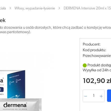
iała
Włosy, wypadanie-łysienie
DERMENA Intensive 20ml x 15
tek
do stosowania u osób dorosłych, które chcą zadbać o kondycję włos
(kwas pantotenowy).
Producent:
Kod produktu:
Przechowywanie
Produkt dostę
Wysyłka od 24h 
102,90 z