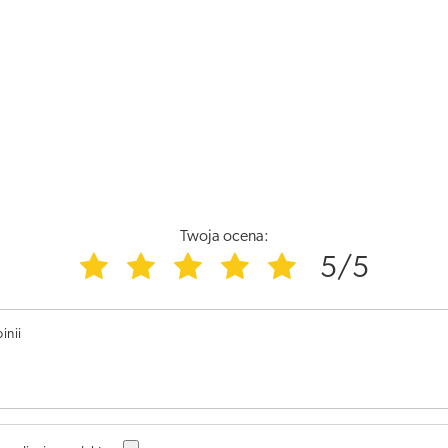
Twoja ocena:
5/5
inii