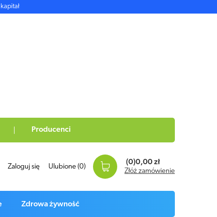
kapitał
Producenci
(0)
0,00 zł
Zaloguj się
Ulubione
(0)
Złóż zamówienie
e
Zdrowa żywność