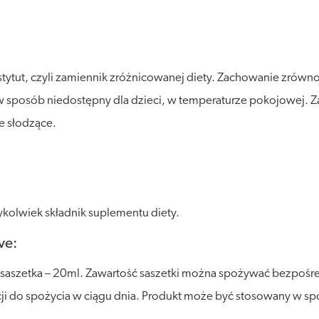
stytut, czyli zamiennik zróżnicowanej diety. Zachowanie zró
posób niedostępny dla dzieci, w temperaturze pokojowej. Zalec
e słodzące.
kolwiek składnik suplementu diety.
ve:
a saszetka – 20ml. Zawartość saszetki można spożywać bezpośr
cji do spożycia w ciągu dnia. Produkt może być stosowany w sp