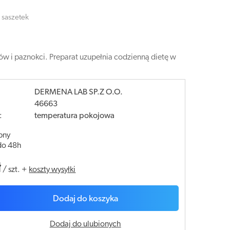
 saszetek
ów i paznokci. Preparat uzupełnia codzienną dietę w
DERMENA LAB SP.Z O.O.
46663
:
temperatura pokojowa
pny
do 48h
ł
/
szt.
+
koszty wysyłki
Dodaj do koszyka
Dodaj do ulubionych