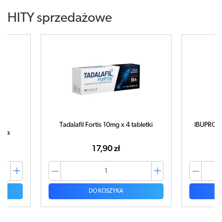
HITY sprzedażowe
Tadalafil Fortis 10mg x 4 tabletki
IBUPROM 
tuka
17,90 zł
DO KOSZYKA