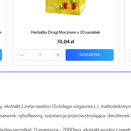
NEFROTABS x 30 kapsułek
45,49 zł
DO KOSZYKA
kstrakt z ziela nawłoci (Solidago virgaurea L.), maltodekstryn
 barwnik: ryboflawiny, substancja przeciwzbrylająca: dwutlenek
 (jedna saszetka): D-mannoza – 2000mg, ekstrakt wodny z nawło