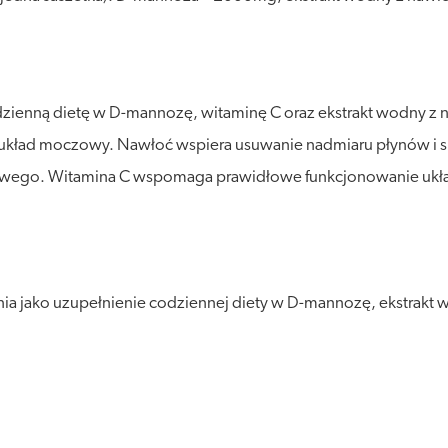
zienną dietę w D-mannozę, witaminę C oraz ekstrakt wodny z na
o układ moczowy. Nawłoć wspiera usuwanie nadmiaru płynów i s
owego. Witamina C wspomaga prawidłowe funkcjonowanie uk
 jako uzupełnienie codziennej diety w D-mannozę, ekstrakt wo