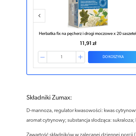
 20 saszetek
Herbatka Drogi Moczowe x 20 saszetek
10,04 zł
ZYKA
DO KOSZYKA
Składniki Zumax:
D-mannoza, regulator kwasowości: kwas cytrynowy, e
aromat cytrynowy; substancja słodząca: sukraloza;
Zawartość składników w zalecanej dziennej porcji