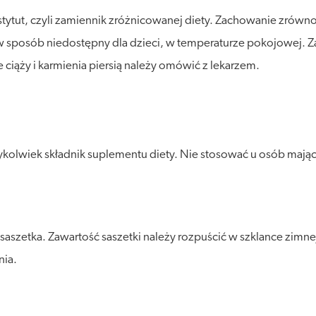
stytut, czyli zamiennik zróżnicowanej diety. Zachowanie zró
posób niedostępny dla dzieci, w temperaturze pokojowej. Zalec
ciąży i karmienia piersią należy omówić z lekarzem.
ykolwiek składnik suplementu diety. Nie stosować u osób mają
 saszetka. Zawartość saszetki należy rozpuścić w szklance zimn
nia.