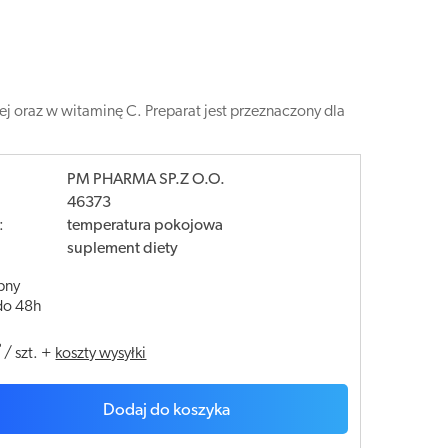
ej oraz w witaminę C. Preparat jest przeznaczony dla
PM PHARMA SP.Z O.O.
46373
:
temperatura pokojowa
suplement diety
pny
do 48h
ł
/
szt.
+
koszty wysyłki
Dodaj do koszyka