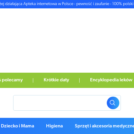
żej działająca Apteka internetowa w Polsce - pewność i zaufanie - 100% polski 
ś polecamy
Krótkie daty
Encyklopedia leków
Dziecko i Mama
Higiena
Sprzęt i akcesoria medyczn