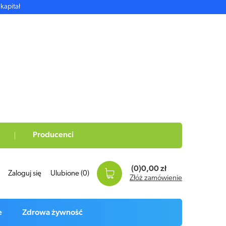
kapitał
Producenci
(0)
0,00 zł
Zaloguj się
Ulubione
(0)
Złóż zamówienie
e
Zdrowa żywność