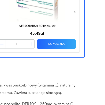
CASTAGNUS x 30 tabletek
Herbatka fi
40,08 zł
DO KOSZYKA
a, kwas L-askorbinowy (witamina C), naturalny
 krzemu. Zawiera substancje słodzącą.
ci pospolitej DER 10:1 – 250mg, witamina C –