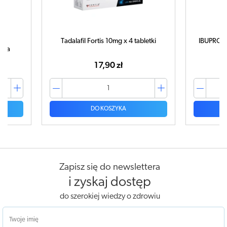
Tadalafil Fortis 10mg x 4 tabletki
IBUPROM M
uka
17,90 zł
DO KOSZYKA
Zapisz się do newslettera
i zyskaj dostęp
do szerokiej wiedzy o zdrowiu